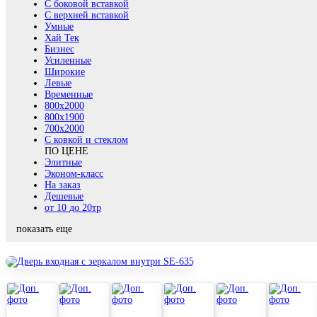
С боковой вставкой
С верхней вставкой
Умные
Хай Тек
Бизнес
Усиленные
Широкие
Левые
Временные
800х2000
800x1900
700x2000
С ковкой и стеклом
ПО ЦЕНЕ
Элитные
Эконом-класс
На заказ
Дешевые
от 10 до 20тр
показать еще