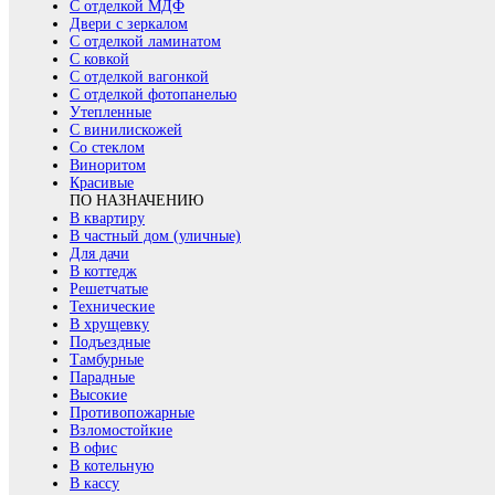
С отделкой МДФ
Двери с зеркалом
С отделкой ламинатом
С ковкой
С отделкой вагонкой
С отделкой фотопанелью
Утепленные
С винилискожей
Со стеклом
Виноритом
Красивые
ПО НАЗНАЧЕНИЮ
В квартиру
В частный дом (уличные)
Для дачи
В коттедж
Решетчатые
Технические
В хрущевку
Подъездные
Тамбурные
Парадные
Высокие
Противопожарные
Взломостойкие
В офис
В котельную
В кассу