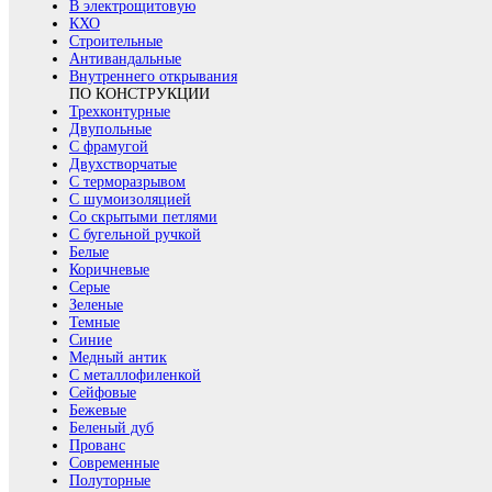
В электрощитовую
КХО
Строительные
Антивандальные
Внутреннего открывания
ПО КОНСТРУКЦИИ
Трехконтурные
Двупольные
С фрамугой
Двухстворчатые
С терморазрывом
С шумоизоляцией
Со скрытыми петлями
С бугельной ручкой
Белые
Коричневые
Серые
Зеленые
Темные
Синие
Медный антик
С металлофиленкой
Сейфовые
Бежевые
Беленый дуб
Прованс
Современные
Полуторные