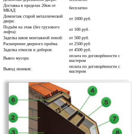
Доставка в пределах 20км от
бесплатно
МКАД
Анегри
Демонтаж старой металлической
от
1000 руб.
двери:
Подъём на этаж (без грузового
от
100 руб.
лифта):
Заделка швов монтажной пеной:
от
500 руб.
Расширение дверного проёма:
от
2500 руб.
Заделка откосов и доборов:
от
4500 руб.
Белое дерево
оплата по договорённости с
Вывоз мусора:
мастером
оплата по договорённости с
Вывод звонков:
мастером
Белый шелк
Белый софт