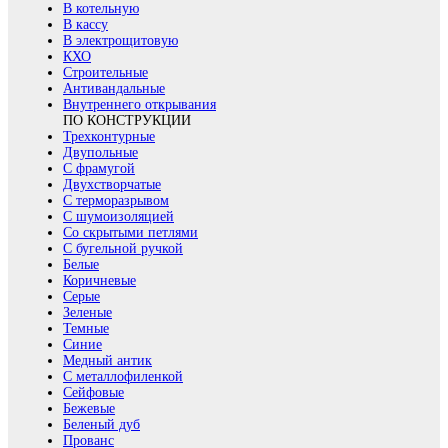
В котельную
В кассу
В электрощитовую
КХО
Строительные
Антивандальные
Внутреннего открывания
ПО КОНСТРУКЦИИ
Трехконтурные
Двупольные
С фрамугой
Двухстворчатые
С терморазрывом
С шумоизоляцией
Со скрытыми петлями
С бугельной ручкой
Белые
Коричневые
Серые
Зеленые
Темные
Синие
Медный антик
С металлофиленкой
Сейфовые
Бежевые
Беленый дуб
Прованс