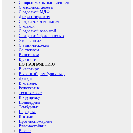
С порошковым напылением
С массивом дерева
С отделкой МДФ
Двери с зеркалом
С отделкой ламинатом
С ковкой
С отделкой вагонкой
С отделкой фотопанелью
Утепленные
С винилискожей
Со стеклом
Виноритом
Красивые
ПО НАЗНАЧЕНИЮ
В квартиру
В частный дом (уличные)
Для дачи
В коттедж
Решетчатые
Технические
В хрущевку
Подъездные
Тамбурные
Парадные
Высокие
Противопожарные
Взломостойкие
В офис