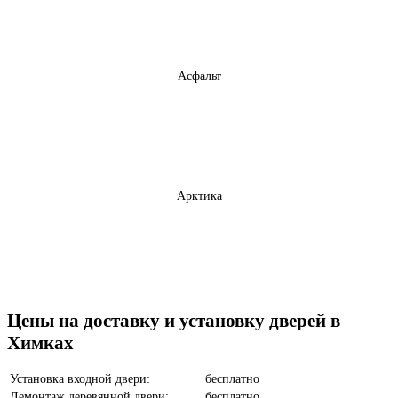
Асфальт
Арктика
Бетон темный
Цены на доставку и установку дверей в
Химках
Установка входной двери:
бесплатно
Демонтаж деревянной двери:
бесплатно