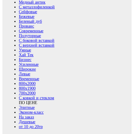
Медный антик
С металлофиленкой
Сейфовые
Бежевые
Беленый дуб
Прованс
Современные
Полуторные
С боковой вставкой
С верхней вставкой
Умные
Хай Тек
Бизнес
Усиленные
Широкие
Левые
Временные
800х2000
800x1900
700x2000
С ковкой и стеклом
ПО ЦЕНЕ
Элитные
Эконом-класс
На заказ
Дешевые
от 10 до 20тр