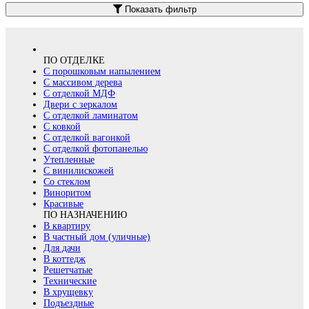
Показать фильтр
ПО ОТДЕЛКЕ
С порошковым напылением
С массивом дерева
С отделкой МДФ
Двери с зеркалом
С отделкой ламинатом
С ковкой
С отделкой вагонкой
С отделкой фотопанелью
Утепленные
С винилискожей
Со стеклом
Виноритом
Красивые
ПО НАЗНАЧЕНИЮ
В квартиру
В частный дом (уличные)
Для дачи
В коттедж
Решетчатые
Технические
В хрущевку
Подъездные