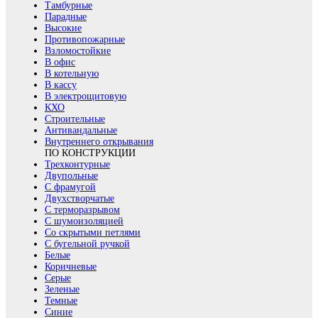
Тамбурные
Парадные
Высокие
Противопожарные
Взломостойкие
В офис
В котельную
В кассу
В электрощитовую
КХО
Строительные
Антивандальные
Внутреннего открывания
ПО КОНСТРУКЦИИ
Трехконтурные
Двупольные
С фрамугой
Двухстворчатые
С терморазрывом
С шумоизоляцией
Со скрытыми петлями
С бугельной ручкой
Белые
Коричневые
Серые
Зеленые
Темные
Синие