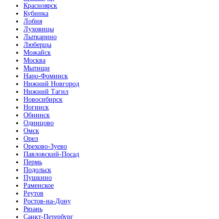
Красноярск
Кубинка
Лобня
Луховицы
Лыткарино
Люберцы
Можайск
Москва
Мытищи
Наро-Фоминск
Нижний Новгород
Нижний Тагил
Новосибирск
Ногинск
Обнинск
Одинцово
Омск
Орел
Орехово-Зуево
Павловский-Посад
Пермь
Подольск
Пушкино
Раменское
Реутов
Ростов-на-Дону
Рязань
Санкт-Петербург