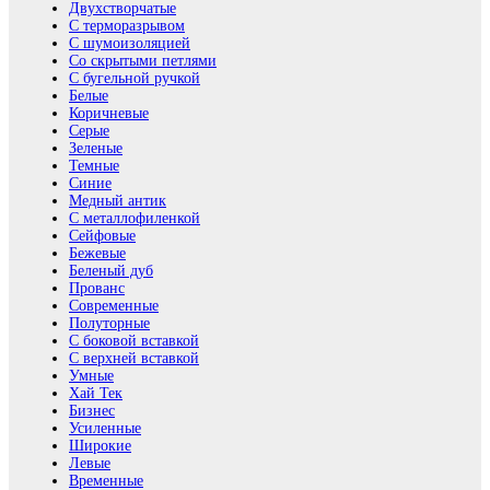
Двухстворчатые
С терморазрывом
С шумоизоляцией
Со скрытыми петлями
С бугельной ручкой
Белые
Коричневые
Серые
Зеленые
Темные
Синие
Медный антик
С металлофиленкой
Сейфовые
Бежевые
Беленый дуб
Прованс
Современные
Полуторные
С боковой вставкой
С верхней вставкой
Умные
Хай Тек
Бизнес
Усиленные
Широкие
Левые
Временные