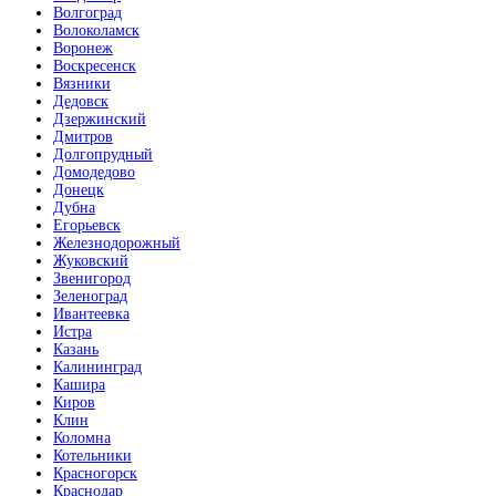
Волгоград
Волоколамск
Воронеж
Воскресенск
Вязники
Дедовск
Дзержинский
Дмитров
Долгопрудный
Домодедово
Донецк
Дубна
Егорьевск
Железнодорожный
Жуковский
Звенигород
Зеленоград
Ивантеевка
Истра
Казань
Калининград
Кашира
Киров
Клин
Коломна
Котельники
Красногорск
Краснодар