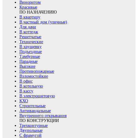
Виноритом
Красивые
ПО НАЗНАЧЕНИЮ
В квартиру
В частный дом (уличные)
Для дачи
В коттедж
Решетчатые
Технические
В хрущевку
Подъездные
Тамбурные
Парадные
Высокие
Противопожарные
Взломостойкие
В офис
В котельную
В кассу
В электрощитовую
КХО
Строительные
Антивандальные
Внутреннего открывания
ПО КОНСТРУКЦИИ
Трехконтурные
Двупольные
С фрамугой