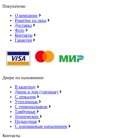
Покупателю
О компании
Решетки на окна
Доставка
Фото
Контакты
Гарантия
Двери по назначению
В квартиру
Двери в дом (уличные)
С зеркалом
Утепленные
С терморазрывом
Тамбурные
Технические
Подьездные
С порошковым напылением
Контакты