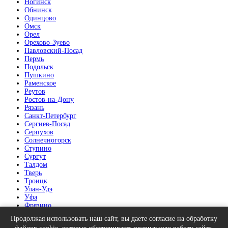
Ногинск
Обнинск
Одинцово
Омск
Орел
Орехово-Зуево
Павловский-Посад
Пермь
Подольск
Пушкино
Раменское
Реутов
Ростов-на-Дону
Рязань
Санкт-Петербург
Сергиев-Посад
Серпухов
Солнечногорск
Ступино
Сургут
Талдом
Тверь
Троицк
Улан-Удэ
Уфа
Фрязино
Химки
Продолжая использовать наш сайт, вы даете согласие на обработку
Челябинск