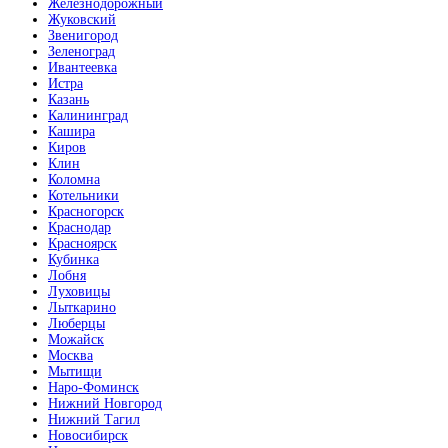
Железнодорожный
Жуковский
Звенигород
Зеленоград
Ивантеевка
Истра
Казань
Калининград
Кашира
Киров
Клин
Коломна
Котельники
Красногорск
Краснодар
Красноярск
Кубинка
Лобня
Луховицы
Лыткарино
Люберцы
Можайск
Москва
Мытищи
Наро-Фоминск
Нижний Новгород
Нижний Тагил
Новосибирск