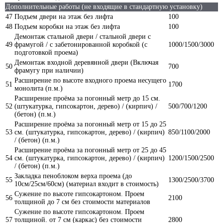
Дополнительные работы (не входящие в стандартную установку)
47
Подъем двери на этаж без лифта
100
48
Подъем коробки на этаж без лифта
100
Демонтаж стальной двери / стальной двери с
49
фрамугой / с забетонированной коробкой (с
1000/1500/3000
подготовкой проема)
Демонтаж входной деревянной двери (Включая
50
700
фрамугу при наличии)
Расширение по высоте входного проема несущего
51
1700
монолита (п.м.)
Расширение проёма за погонный метр до 15 см.
52
(штукатурка, гипсокартон, дерево) / (кирпич) /
500/700/1200
(бетон) (п.м.)
Расширение проёма за погонный метр от 15 до 25
53
см. (штукатурка, гипсокартон, дерево) / (кирпич)
850/1100/2000
/ (бетон) (п.м.)
Расширение проёма за погонный метр от 25 до 45
54
см. (штукатурка, гипсокартон, дерево) / (кирпич)
1200/1500/2500
/ (бетон) (п.м.)
Закладка пеноблоком верха проема (до
55
1300/2500/3700
10см/25см/60см) (материал входит в стоимость)
Сужение по высоте гипсокартоном. Проем
56
2100
толщиной до 7 см без стоимости материалов
Сужение по высоте гипсокартоном. Проем
57
толщиной. от 7 см (каркас) без стоимости
2800