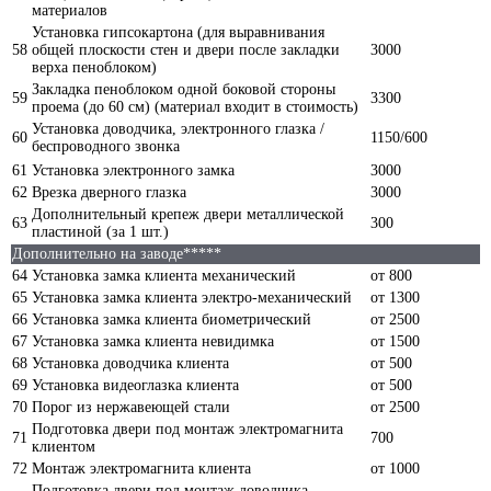
материалов
Установка гипсокартона (для выравнивания
58
общей плоскости стен и двери после закладки
3000
верха пеноблоком)
Закладка пеноблоком одной боковой стороны
59
3300
проема (до 60 см) (материал входит в стоимость)
Установка доводчика, электронного глазка /
60
1150/600
беспроводного звонка
61
Установка электронного замка
3000
62
Врезка дверного глазка
3000
Дополнительный крепеж двери металлической
63
300
пластиной (за 1 шт.)
Дополнительно на заводе*****
64
Установка замка клиента механический
от 800
65
Установка замка клиента электро-механический
от 1300
66
Установка замка клиента биометрический
от 2500
67
Установка замка клиента невидимка
от 1500
68
Установка доводчика клиента
от 500
69
Установка видеоглазка клиента
от 500
70
Порог из нержавеющей стали
от 2500
Подготовка двери под монтаж электромагнита
71
700
клиентом
72
Монтаж электромагнита клиента
от 1000
Подготовка двери под монтаж доводчика