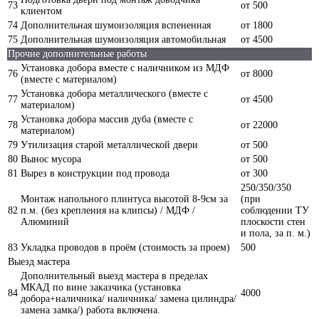
73
от 500
клиентом
74
Дополнительная шумоизоляция вспененная
от 1800
75
Дополнительная шумоизоляция автомобильная
от 4500
Прочие дополнительные работы
Установка добора вместе с наличником из МДФ
76
от 8000
(вместе с материалом)
Установка добора металлического (вместе с
77
от 4500
материалом)
Установка добора массив дуба (вместе с
78
от 22000
материалом)
79
Утилизация старой металлической двери
от 500
80
Вынос мусора
от 500
81
Вырез в конструкции под провода
от 300
250/350/350
Монтаж напольного плинтуса высотой 8-9см за
(при
82
п.м. (без крепления на клипсы) / МДФ /
соблюдении ТУ
Алюминий
плоскости стен
и пола, за п. м.)
83
Укладка проводов в проём (стоимость за проем)
500
Выезд мастера
Дополнительный выезд мастера в пределах
МКАД по вине заказчика (установка
84
4000
добора+наличника/ наличника/ замена цилиндра/
замена замка/) работа включена.