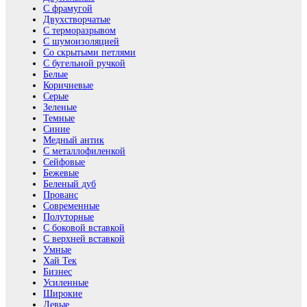
С фрамугой
Двухстворчатые
С терморазрывом
С шумоизоляцией
Со скрытыми петлями
С бугельной ручкой
Белые
Коричневые
Серые
Зеленые
Темные
Синие
Медный антик
С металлофиленкой
Сейфовые
Бежевые
Беленый дуб
Прованс
Современные
Полуторные
С боковой вставкой
С верхней вставкой
Умные
Хай Тек
Бизнес
Усиленные
Широкие
Левые