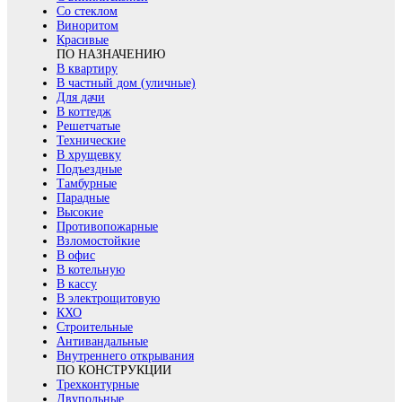
Со стеклом
Виноритом
Красивые
ПО НАЗНАЧЕНИЮ
В квартиру
В частный дом (уличные)
Для дачи
В коттедж
Решетчатые
Технические
В хрущевку
Подъездные
Тамбурные
Парадные
Высокие
Противопожарные
Взломостойкие
В офис
В котельную
В кассу
В электрощитовую
КХО
Строительные
Антивандальные
Внутреннего открывания
ПО КОНСТРУКЦИИ
Трехконтурные
Двупольные