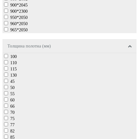
900*2045
900*2300
950*2050
960*2050
965*2050
Толщина полотна (мм)
100
110
115
130
45
50
55
60
66
70
75
77
82
85