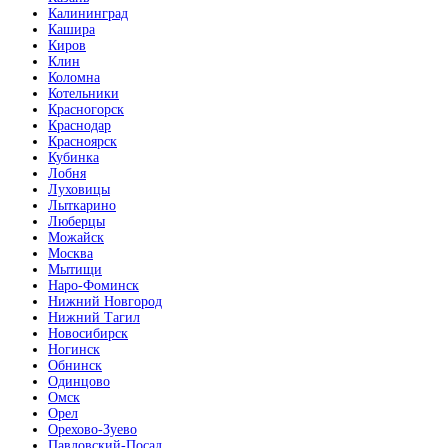
Калининград
Кашира
Киров
Клин
Коломна
Котельники
Красногорск
Краснодар
Красноярск
Кубинка
Лобня
Луховицы
Лыткарино
Люберцы
Можайск
Москва
Мытищи
Наро-Фоминск
Нижний Новгород
Нижний Тагил
Новосибирск
Ногинск
Обнинск
Одинцово
Омск
Орел
Орехово-Зуево
Павловский-Посад