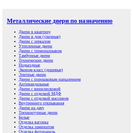
Металлические двери по назначению
Двери в квартиру
Двери в дом (уличные)
Двери с зеркалом
Утепленные двери
Двери с терморазрывом
Тамбурные двери
Технические двери
Подьездные
Эконом-класс (дешевые)
Элитные двери
Двери с порошковым напылением
Антивандальные
Двери с винилискожей
Двери с отделкой МДФ
Двери с отделкой массивом
Внутреннего открывания
Двери на дачу
Трехконтурные двери
Белые
Отделка вагонка
Отделка ламинатом
Отделка фотопанель