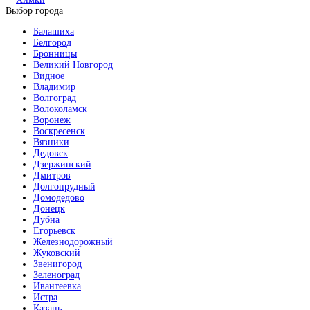
Выбор города
Балашиха
Белгород
Бронницы
Великий Новгород
Видное
Владимир
Волгоград
Волоколамск
Воронеж
Воскресенск
Вязники
Дедовск
Дзержинский
Дмитров
Долгопрудный
Домодедово
Донецк
Дубна
Егорьевск
Железнодорожный
Жуковский
Звенигород
Зеленоград
Ивантеевка
Истра
Казань