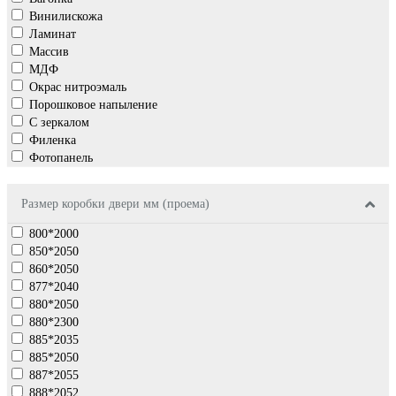
Винилискожа
Ламинат
Массив
МДФ
Окрас нитроэмаль
Порошковое напыление
С зеркалом
Филенка
Фотопанель
Размер коробки двери мм (проема)
800*2000
850*2050
860*2050
877*2040
880*2050
880*2300
885*2035
885*2050
887*2055
888*2052