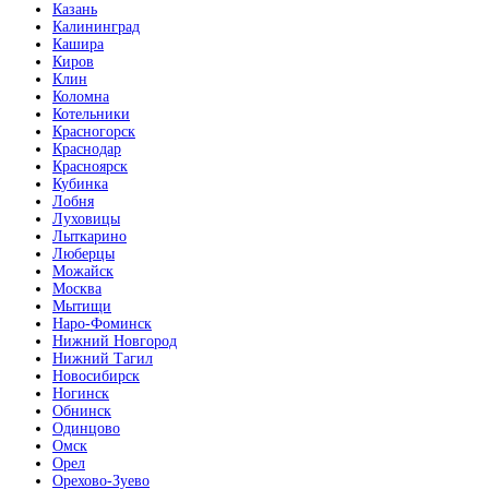
Казань
Калининград
Кашира
Киров
Клин
Коломна
Котельники
Красногорск
Краснодар
Красноярск
Кубинка
Лобня
Луховицы
Лыткарино
Люберцы
Можайск
Москва
Мытищи
Наро-Фоминск
Нижний Новгород
Нижний Тагил
Новосибирск
Ногинск
Обнинск
Одинцово
Омск
Орел
Орехово-Зуево