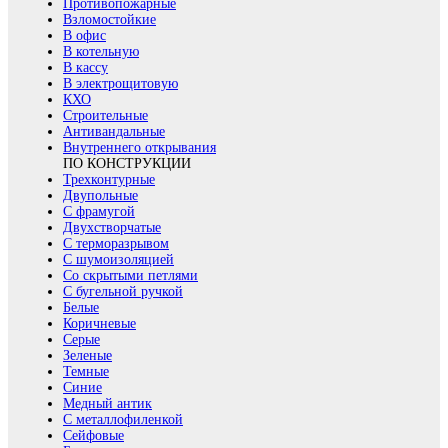
Противопожарные
Взломостойкие
В офис
В котельную
В кассу
В электрощитовую
КХО
Строительные
Антивандальные
Внутреннего открывания
ПО КОНСТРУКЦИИ
Трехконтурные
Двупольные
С фрамугой
Двухстворчатые
С терморазрывом
С шумоизоляцией
Со скрытыми петлями
С бугельной ручкой
Белые
Коричневые
Серые
Зеленые
Темные
Синие
Медный антик
С металлофиленкой
Сейфовые