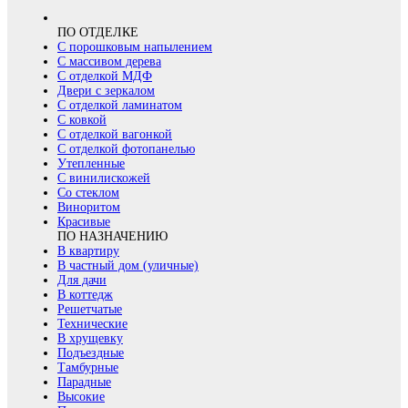
ПО ОТДЕЛКЕ
С порошковым напылением
С массивом дерева
С отделкой МДФ
Двери с зеркалом
С отделкой ламинатом
С ковкой
С отделкой вагонкой
С отделкой фотопанелью
Утепленные
С винилискожей
Со стеклом
Виноритом
Красивые
ПО НАЗНАЧЕНИЮ
В квартиру
В частный дом (уличные)
Для дачи
В коттедж
Решетчатые
Технические
В хрущевку
Подъездные
Тамбурные
Парадные
Высокие