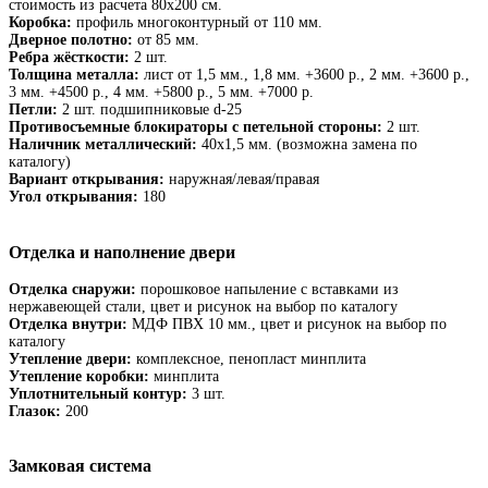
стоимость из расчета 80х200 см.
Коробка:
профиль многоконтурный от 110 мм.
Дверное полотно:
от 85 мм.
Ребра жёсткости:
2 шт.
Толщина металла:
лист от 1,5 мм., 1,8 мм. +3600 р., 2 мм. +3600 р.,
3 мм. +4500 р., 4 мм. +5800 р., 5 мм. +7000 р.
Петли:
2 шт. подшипниковые d-25
Противосъемные блокираторы с петельной стороны:
2 шт.
Наличник металлический:
40х1,5 мм. (возможна замена по
каталогу)
Вариант открывания:
наружная/левая/правая
Угол открывания:
180
Отделка и наполнение двери
Отделка снаружи:
порошковое напыление с вставками из
нержавеющей стали, цвет и рисунок на выбор по каталогу
Отделка внутри:
МДФ ПВХ 10 мм., цвет и рисунок на выбор по
каталогу
Утепление двери:
комплексное, пенопласт минплита
Утепление коробки:
минплита
Уплотнительный контур:
3 шт.
Глазок:
200
Замковая система