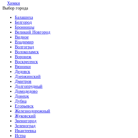
Химки
Выбор города
Балашиха
Белгород
Бронницы
Великий Новгород
Видное
Владимир
Волгоград
Волоколамск
Воронеж
Воскресенск
Вязники
Дедовск
Дзержинский
Дмитров
Долгопрудный
Домодедово
Донецк
Дубна
Егорьевск
Железнодорожный
Жуковский
Звенигород
Зеленоград
Ивантеевка
Истра