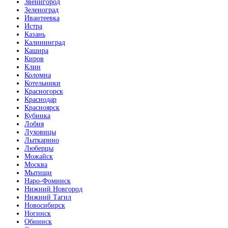
Звенигород
Зеленоград
Ивантеевка
Истра
Казань
Калининград
Кашира
Киров
Клин
Коломна
Котельники
Красногорск
Краснодар
Красноярск
Кубинка
Лобня
Луховицы
Лыткарино
Люберцы
Можайск
Москва
Мытищи
Наро-Фоминск
Нижний Новгород
Нижний Тагил
Новосибирск
Ногинск
Обнинск