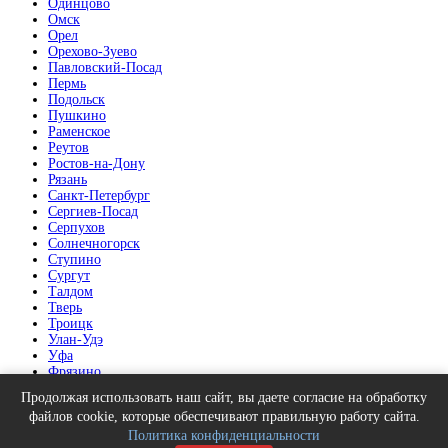
Одинцово
Омск
Орел
Орехово-Зуево
Павловский-Посад
Пермь
Подольск
Пушкино
Раменское
Реутов
Ростов-на-Дону
Рязань
Санкт-Петербург
Сергиев-Посад
Серпухов
Солнечногорск
Ступино
Сургут
Талдом
Тверь
Троицк
Улан-Удэ
Уфа
Фрязино
Химки
Продолжая использовать наш сайт, вы даете согласие на обработку
Челябинск
файлов cookie, которые обеспечивают правильную работу сайта.
Щелково
Электрогорск
Политика конфиденциальности