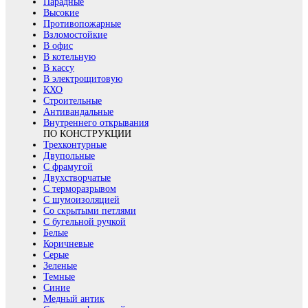
Парадные
Высокие
Противопожарные
Взломостойкие
В офис
В котельную
В кассу
В электрощитовую
КХО
Строительные
Антивандальные
Внутреннего открывания
ПО КОНСТРУКЦИИ
Трехконтурные
Двупольные
С фрамугой
Двухстворчатые
С терморазрывом
С шумоизоляцией
Со скрытыми петлями
С бугельной ручкой
Белые
Коричневые
Серые
Зеленые
Темные
Синие
Медный антик