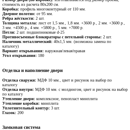
стоимость из расчета 80х200 см.
Коробка:
профиль многоконтурный от 110 мм.
Дверное полотно:
от 95 мм.
Ребра жёсткости:
2 шт.
Толщина металла:
лист от 1,5 мм., 1,8 мм. +3600 р., 2 мм. +3600 р.,
3 мм. +4500 р., 4 мм. +5800 р., 5 мм. +7000 р.
Петли:
2 шт. подшипниковые d-25
Противосъемные блокираторы с петельной стороны:
2 шт.
Наличник металлический:
40х1,5 мм. (возможна замена по
каталогу)
Вариант открывания:
наружная/левая/правая
Угол открывания:
180
Отделка и наполнение двери
Отделка снаружи:
МДФ 10 мм., цвет и рисунок на выбор по
каталогу
Отделка внутри:
МДФ 10 мм. с молдингом, цвет и рисунок на выбор
по каталогу
Утепление двери:
комплексное, пенопласт минплита
Утепление коробки:
минплита
Уплотнительный контур:
3 шт.
Глазок:
200
Замковая система