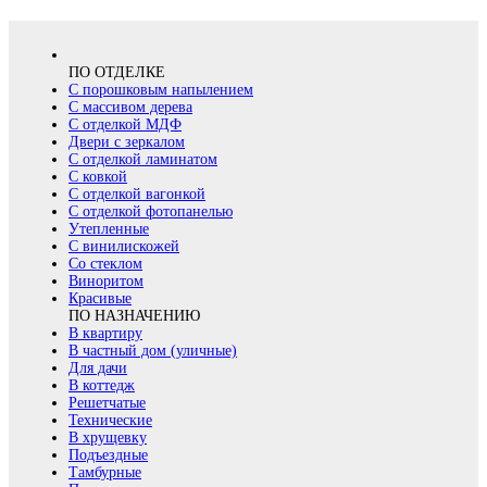
ПО ОТДЕЛКЕ
С порошковым напылением
С массивом дерева
С отделкой МДФ
Двери с зеркалом
С отделкой ламинатом
С ковкой
С отделкой вагонкой
С отделкой фотопанелью
Утепленные
С винилискожей
Со стеклом
Виноритом
Красивые
ПО НАЗНАЧЕНИЮ
В квартиру
В частный дом (уличные)
Для дачи
В коттедж
Решетчатые
Технические
В хрущевку
Подъездные
Тамбурные