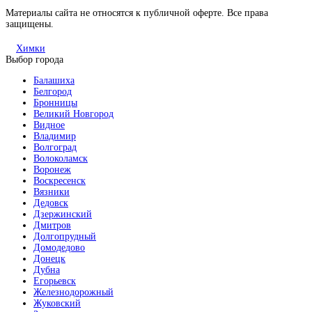
Материалы сайта не относятся к публичной оферте. Все права
защищены.
Химки
Выбор города
Балашиха
Белгород
Бронницы
Великий Новгород
Видное
Владимир
Волгоград
Волоколамск
Воронеж
Воскресенск
Вязники
Дедовск
Дзержинский
Дмитров
Долгопрудный
Домодедово
Донецк
Дубна
Егорьевск
Железнодорожный
Жуковский