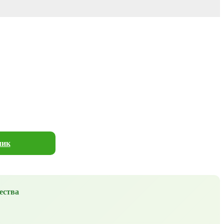
лик
ества