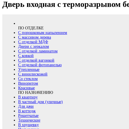
Дверь входная с терморазрывом б
ПО ОТДЕЛКЕ
С порошковым напылением
С массивом дерева
С отделкой МДФ
Двери с зеркалом
С отделкой ламинатом
С ковкой
С отделкой вагонкой
С отделкой фотопанелью
Утепленные
С винилискожей
Со стеклом
Виноритом
Красивые
ПО НАЗНАЧЕНИЮ
В квартиру
В частный дом (уличные)
Для дачи
В коттедж
Решетчатые
Технические
В хрущевку