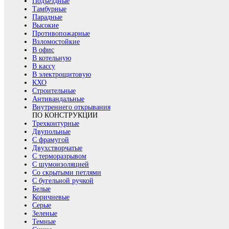
Подъездные
Тамбурные
Парадные
Высокие
Противопожарные
Взломостойкие
В офис
В котельную
В кассу
В электрощитовую
КХО
Строительные
Антивандальные
Внутреннего открывания
ПО КОНСТРУКЦИИ
Трехконтурные
Двупольные
С фрамугой
Двухстворчатые
С терморазрывом
С шумоизоляцией
Со скрытыми петлями
С бугельной ручкой
Белые
Коричневые
Серые
Зеленые
Темные