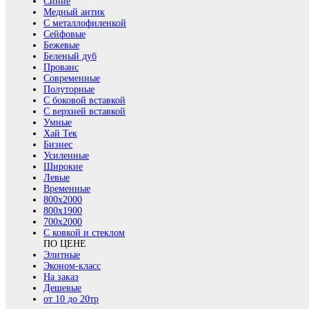
Синие
Медный антик
С металлофиленкой
Сейфовые
Бежевые
Беленый дуб
Прованс
Современные
Полуторные
С боковой вставкой
С верхней вставкой
Умные
Хай Тек
Бизнес
Усиленные
Широкие
Левые
Временные
800х2000
800x1900
700x2000
С ковкой и стеклом
ПО ЦЕНЕ
Элитные
Эконом-класс
На заказ
Дешевые
от 10 до 20тр