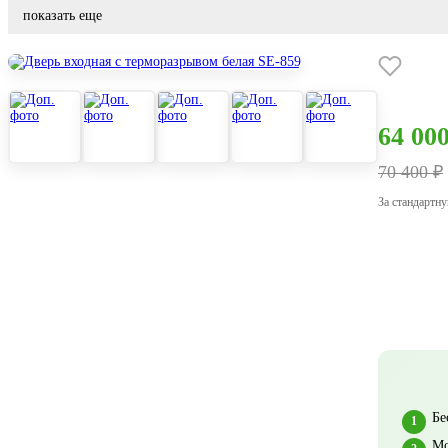
показать еще
64 00
70 400 ₽
За стандартн
Бе
Мо