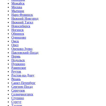
Можайск
Москва
Мытищи
Наро-Фоминск
Нижний Новгород
Нижний Тагил
Новосибирск
Ногинск
Обнинск
Одинцово
Омск
Орел
Орехово-Зуево
Павловский-Посад
Пермь
Подольск
Пушкино
Раменское
Реутов
Ростов-на-Дону
Рязань
Санкт-Петербург
Сергиев-Посад
Серпухов
Солнечногорск
Ступино
Сургут
Талдом