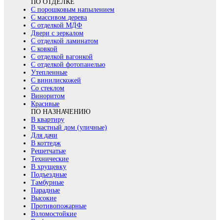
ПО ОТДЕЛКЕ
С порошковым напылением
С массивом дерева
С отделкой МДФ
Двери с зеркалом
С отделкой ламинатом
С ковкой
С отделкой вагонкой
С отделкой фотопанелью
Утепленные
С винилискожей
Со стеклом
Виноритом
Красивые
ПО НАЗНАЧЕНИЮ
В квартиру
В частный дом (уличные)
Для дачи
В коттедж
Решетчатые
Технические
В хрущевку
Подъездные
Тамбурные
Парадные
Высокие
Противопожарные
Взломостойкие