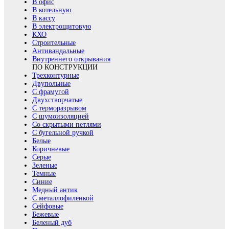
В офис
В котельную
В кассу
В электрощитовую
КХО
Строительные
Антивандальные
Внутреннего открывания
ПО КОНСТРУКЦИИ
Трехконтурные
Двупольные
С фрамугой
Двухстворчатые
С терморазрывом
С шумоизоляцией
Со скрытыми петлями
С бугельной ручкой
Белые
Коричневые
Серые
Зеленые
Темные
Синие
Медный антик
С металлофиленкой
Сейфовые
Бежевые
Беленый дуб