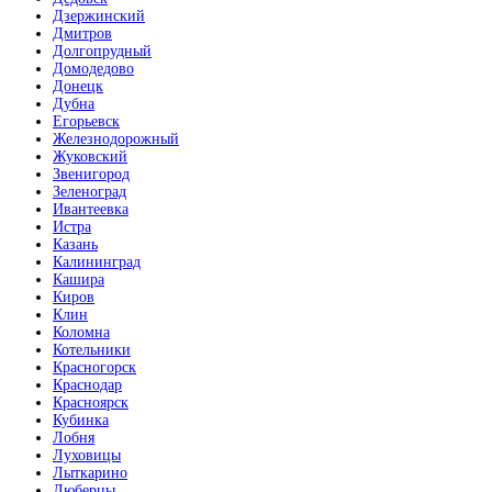
Дзержинский
Дмитров
Долгопрудный
Домодедово
Донецк
Дубна
Егорьевск
Железнодорожный
Жуковский
Звенигород
Зеленоград
Ивантеевка
Истра
Казань
Калининград
Кашира
Киров
Клин
Коломна
Котельники
Красногорск
Краснодар
Красноярск
Кубинка
Лобня
Луховицы
Лыткарино
Люберцы