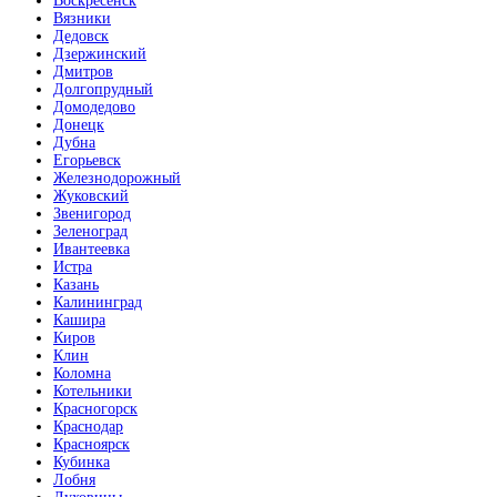
Воскресенск
Вязники
Дедовск
Дзержинский
Дмитров
Долгопрудный
Домодедово
Донецк
Дубна
Егорьевск
Железнодорожный
Жуковский
Звенигород
Зеленоград
Ивантеевка
Истра
Казань
Калининград
Кашира
Киров
Клин
Коломна
Котельники
Красногорск
Краснодар
Красноярск
Кубинка
Лобня