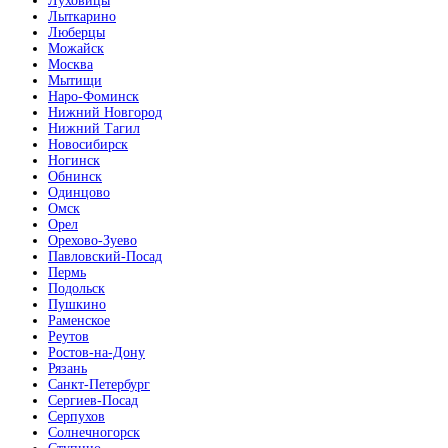
Луховицы
Лыткарино
Люберцы
Можайск
Москва
Мытищи
Наро-Фоминск
Нижний Новгород
Нижний Тагил
Новосибирск
Ногинск
Обнинск
Одинцово
Омск
Орел
Орехово-Зуево
Павловский-Посад
Пермь
Подольск
Пушкино
Раменское
Реутов
Ростов-на-Дону
Рязань
Санкт-Петербург
Сергиев-Посад
Серпухов
Солнечногорск