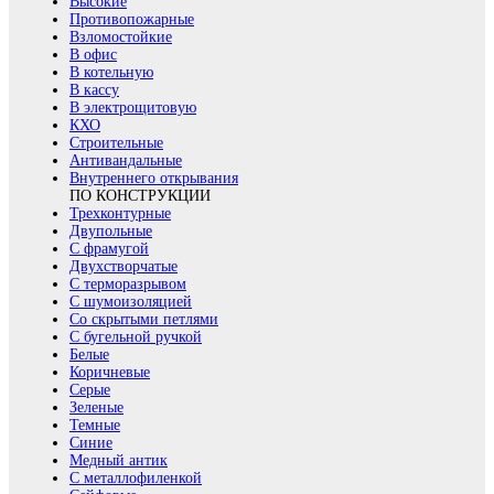
Высокие
Противопожарные
Взломостойкие
В офис
В котельную
В кассу
В электрощитовую
КХО
Строительные
Антивандальные
Внутреннего открывания
ПО КОНСТРУКЦИИ
Трехконтурные
Двупольные
С фрамугой
Двухстворчатые
С терморазрывом
С шумоизоляцией
Со скрытыми петлями
С бугельной ручкой
Белые
Коричневые
Серые
Зеленые
Темные
Синие
Медный антик
С металлофиленкой