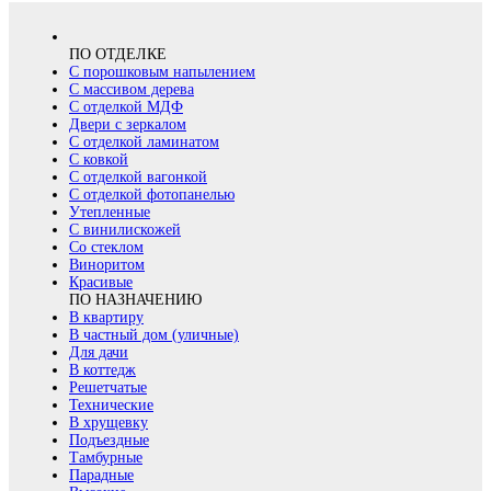
ПО ОТДЕЛКЕ
С порошковым напылением
С массивом дерева
С отделкой МДФ
Двери с зеркалом
С отделкой ламинатом
С ковкой
С отделкой вагонкой
С отделкой фотопанелью
Утепленные
С винилискожей
Со стеклом
Виноритом
Красивые
ПО НАЗНАЧЕНИЮ
В квартиру
В частный дом (уличные)
Для дачи
В коттедж
Решетчатые
Технические
В хрущевку
Подъездные
Тамбурные
Парадные