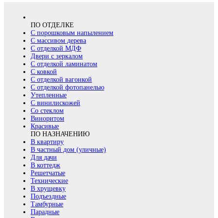
ПО ОТДЕЛКЕ
С порошковым напылением
С массивом дерева
С отделкой МДФ
Двери с зеркалом
С отделкой ламинатом
С ковкой
С отделкой вагонкой
С отделкой фотопанелью
Утепленные
С винилискожей
Со стеклом
Виноритом
Красивые
ПО НАЗНАЧЕНИЮ
В квартиру
В частный дом (уличные)
Для дачи
В коттедж
Решетчатые
Технические
В хрущевку
Подъездные
Тамбурные
Парадные