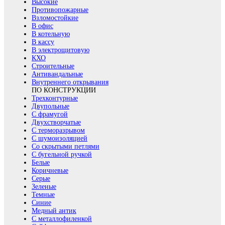
Высокие
Противопожарные
Взломостойкие
В офис
В котельную
В кассу
В электрощитовую
КХО
Строительные
Антивандальные
Внутреннего открывания
ПО КОНСТРУКЦИИ
Трехконтурные
Двупольные
С фрамугой
Двухстворчатые
С терморазрывом
С шумоизоляцией
Со скрытыми петлями
С бугельной ручкой
Белые
Коричневые
Серые
Зеленые
Темные
Синие
Медный антик
С металлофиленкой