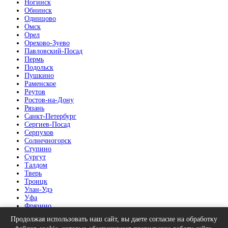
Ногинск
Обнинск
Одинцово
Омск
Орел
Орехово-Зуево
Павловский-Посад
Пермь
Подольск
Пушкино
Раменское
Реутов
Ростов-на-Дону
Рязань
Санкт-Петербург
Сергиев-Посад
Серпухов
Солнечногорск
Ступино
Сургут
Талдом
Тверь
Троицк
Улан-Удэ
Уфа
Фрязино
Химки
Продолжая использовать наш сайт, вы даете согласие на обработку
Челябинск