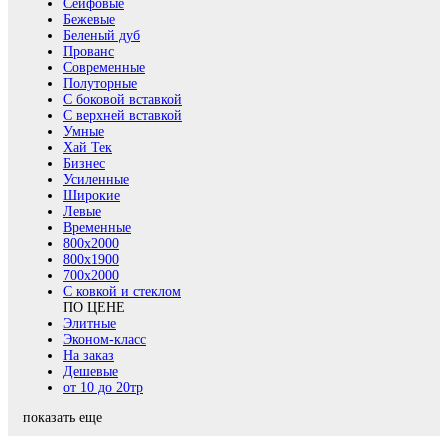
Сейфовые
Бежевые
Беленый дуб
Прованс
Современные
Полуторные
С боковой вставкой
С верхней вставкой
Умные
Хай Тек
Бизнес
Усиленные
Широкие
Левые
Временные
800х2000
800x1900
700x2000
С ковкой и стеклом
ПО ЦЕНЕ
Элитные
Эконом-класс
На заказ
Дешевые
от 10 до 20тр
показать еще