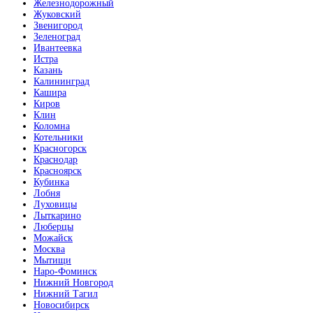
Железнодорожный
Жуковский
Звенигород
Зеленоград
Ивантеевка
Истра
Казань
Калининград
Кашира
Киров
Клин
Коломна
Котельники
Красногорск
Краснодар
Красноярск
Кубинка
Лобня
Луховицы
Лыткарино
Люберцы
Можайск
Москва
Мытищи
Наро-Фоминск
Нижний Новгород
Нижний Тагил
Новосибирск