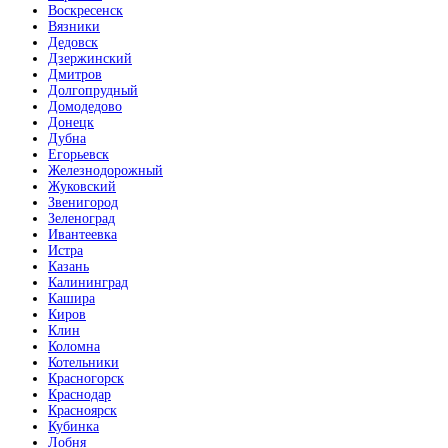
Воскресенск
Вязники
Дедовск
Дзержинский
Дмитров
Долгопрудный
Домодедово
Донецк
Дубна
Егорьевск
Железнодорожный
Жуковский
Звенигород
Зеленоград
Ивантеевка
Истра
Казань
Калининград
Кашира
Киров
Клин
Коломна
Котельники
Красногорск
Краснодар
Красноярск
Кубинка
Лобня