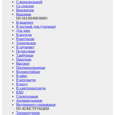
С винилискожей
Со стеклом
Виноритом
Красивые
ПО НАЗНАЧЕНИЮ
В квартиру
В частный дом (уличные)
Для дачи
В коттедж
Решетчатые
Технические
В хрущевку
Подъездные
Тамбурные
Парадные
Высокие
Противопожарные
Взломостойкие
В офис
В котельную
В кассу
В электрощитовую
КХО
Строительные
Антивандальные
Внутреннего открывания
ПО КОНСТРУКЦИИ
Трехконтурные