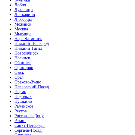
Кубинка
Лобня
Луховицы
Лыткарино
Люберцы
Можайск
Москва
Мытищи
Наро-Фоминск
Нижний Новгород
Нижний Тагил
Новосибирск
Ногинск
Обнинск
Одинцово
Омск
Орел
Орехово-Зуево
Павловский-Посад
Пермь
Подольск
Пушкино
Раменское
Реутов
Ростов-на-Дону
Рязань
Санкт-Петербург
Сергиев-Посад