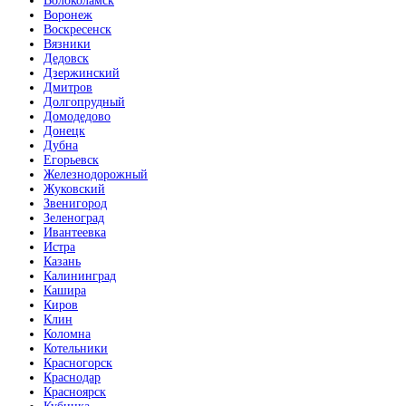
Волоколамск
Воронеж
Воскресенск
Вязники
Дедовск
Дзержинский
Дмитров
Долгопрудный
Домодедово
Донецк
Дубна
Егорьевск
Железнодорожный
Жуковский
Звенигород
Зеленоград
Ивантеевка
Истра
Казань
Калининград
Кашира
Киров
Клин
Коломна
Котельники
Красногорск
Краснодар
Красноярск