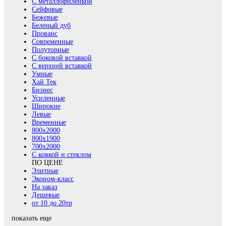
С металлофиленкой
Сейфовые
Бежевые
Беленый дуб
Прованс
Современные
Полуторные
С боковой вставкой
С верхней вставкой
Умные
Хай Тек
Бизнес
Усиленные
Широкие
Левые
Временные
800х2000
800x1900
700x2000
С ковкой и стеклом
ПО ЦЕНЕ
Элитные
Эконом-класс
На заказ
Дешевые
от 10 до 20тр
показать еще