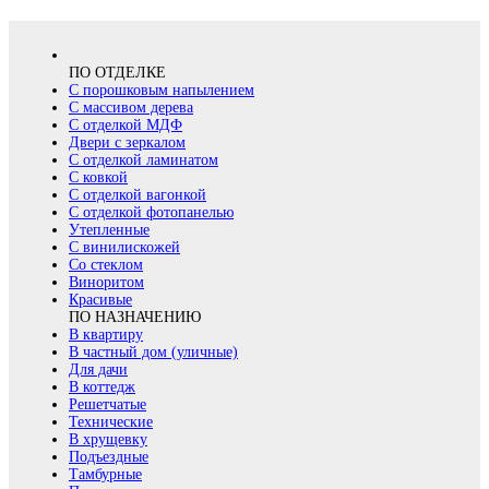
ПО ОТДЕЛКЕ
С порошковым напылением
С массивом дерева
С отделкой МДФ
Двери с зеркалом
С отделкой ламинатом
С ковкой
С отделкой вагонкой
С отделкой фотопанелью
Утепленные
С винилискожей
Со стеклом
Виноритом
Красивые
ПО НАЗНАЧЕНИЮ
В квартиру
В частный дом (уличные)
Для дачи
В коттедж
Решетчатые
Технические
В хрущевку
Подъездные
Тамбурные