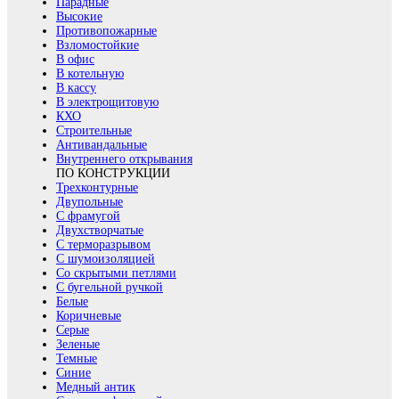
Парадные
Высокие
Противопожарные
Взломостойкие
В офис
В котельную
В кассу
В электрощитовую
КХО
Строительные
Антивандальные
Внутреннего открывания
ПО КОНСТРУКЦИИ
Трехконтурные
Двупольные
С фрамугой
Двухстворчатые
С терморазрывом
С шумоизоляцией
Со скрытыми петлями
С бугельной ручкой
Белые
Коричневые
Серые
Зеленые
Темные
Синие
Медный антик