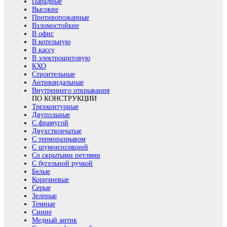
Парадные
Высокие
Противопожарные
Взломостойкие
В офис
В котельную
В кассу
В электрощитовую
КХО
Строительные
Антивандальные
Внутреннего открывания
ПО КОНСТРУКЦИИ
Трехконтурные
Двупольные
С фрамугой
Двухстворчатые
С терморазрывом
С шумоизоляцией
Со скрытыми петлями
С бугельной ручкой
Белые
Коричневые
Серые
Зеленые
Темные
Синие
Медный антик