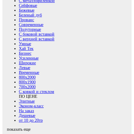
С металлофиленкой
Сейфовые
Бежевые
Беленый дуб
Прованс
Современные
Полуторные
С боковой вставкой
С верхней вставкой
Умные
Хай Тек
Бизнес
Усиленные
Широкие
Левые
Временные
800х2000
800x1900
700x2000
С ковкой и стеклом
ПО ЦЕНЕ
Элитные
Эконом-класс
На заказ
Дешевые
от 10 до 20тр
показать еще