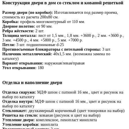
Конструкция двери в дом со стеклом и кованой решеткой
Размер двери (по коробке):
Изготавливается под размер проема,
стоимость из расчета 200х80 см.
Коробка:
профиль многоконтурный от 110 мм.
Дверное полотно:
от 90 мм.
Ребра жёсткости:
2 шт.
Толщина металла:
лист от 1,5 мм., 1,8 мм. +3600 р., 2 мм. +3600 р.,
3 мм. +4500 р., 4 мм. +5800 р., 5 мм. +7000 р.
Петли:
3 шт. подшипниковые d-25
Противосъемные блокираторы с петельной стороны:
3 шт.
Наличник металлический:
40х1,5 мм. (возможна замена по
каталогу)
Вариант открывания:
наружная/левая/правая
Угол открывания:
180
Отделка и наполнение двери
Отделка снаружи:
МДФ шпон с патиной 16 мм., цвет и рисунок на
выбор по каталогу
Отделка внутри:
МДФ шпон с патиной 16 мм., цвет и рисунок на
выбор по каталогу
Стеклопакет:
двухкамерный коричневый (цвет тонировки на выбор)
Решетка на стекло:
кованая (рисунок и цвет на выбор)
Утепление двери:
комплексное, пенопласт минплита
Утепление коробки:
минплита