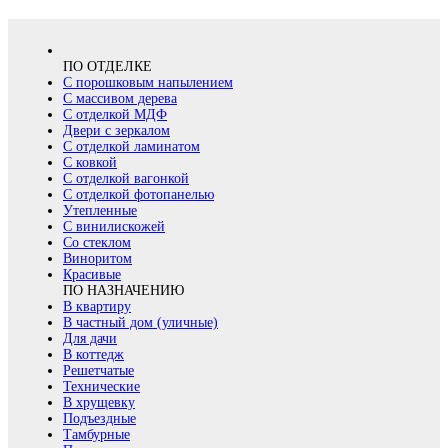
ПО ОТДЕЛКЕ
С порошковым напылением
С массивом дерева
С отделкой МДФ
Двери с зеркалом
С отделкой ламинатом
С ковкой
С отделкой вагонкой
С отделкой фотопанелью
Утепленные
С винилискожей
Со стеклом
Виноритом
Красивые
ПО НАЗНАЧЕНИЮ
В квартиру
В частный дом (уличные)
Для дачи
В коттедж
Решетчатые
Технические
В хрущевку
Подъездные
Тамбурные