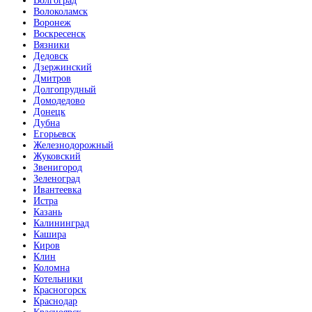
Волгоград
Волоколамск
Воронеж
Воскресенск
Вязники
Дедовск
Дзержинский
Дмитров
Долгопрудный
Домодедово
Донецк
Дубна
Егорьевск
Железнодорожный
Жуковский
Звенигород
Зеленоград
Ивантеевка
Истра
Казань
Калининград
Кашира
Киров
Клин
Коломна
Котельники
Красногорск
Краснодар