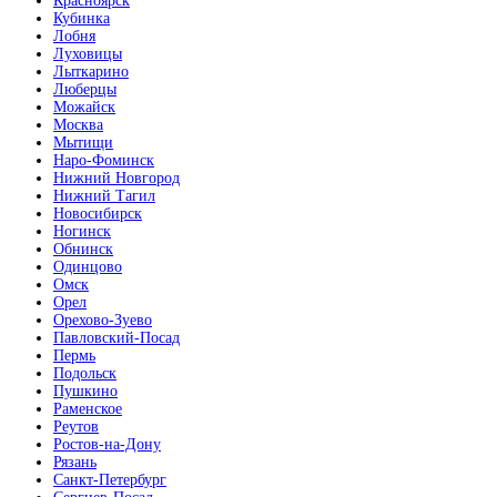
Красноярск
Кубинка
Лобня
Луховицы
Лыткарино
Люберцы
Можайск
Москва
Мытищи
Наро-Фоминск
Нижний Новгород
Нижний Тагил
Новосибирск
Ногинск
Обнинск
Одинцово
Омск
Орел
Орехово-Зуево
Павловский-Посад
Пермь
Подольск
Пушкино
Раменское
Реутов
Ростов-на-Дону
Рязань
Санкт-Петербург