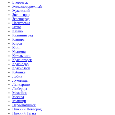
Егорьевск
Железнодорожный
Жуковский
Звенигород
Зеленоград
Ивантеевка
Истра
Казань
Калининград
Кашира
Киров
Клин
Коломна
Котельники
Красногорск
Краснодар
Красноярск
Кубинка
Лобня
Луховицы
Лыткарино
Люберцы
Можайск
Москва
Мытищи
Наро-Фоминск
Нижний Новгород
Нижний Тагил