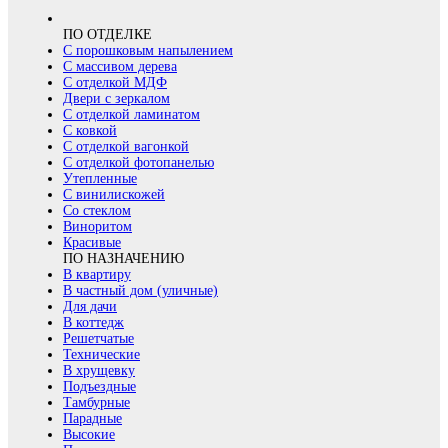
ПО ОТДЕЛКЕ
С порошковым напылением
С массивом дерева
С отделкой МДФ
Двери с зеркалом
С отделкой ламинатом
С ковкой
С отделкой вагонкой
С отделкой фотопанелью
Утепленные
С винилискожей
Со стеклом
Виноритом
Красивые
ПО НАЗНАЧЕНИЮ
В квартиру
В частный дом (уличные)
Для дачи
В коттедж
Решетчатые
Технические
В хрущевку
Подъездные
Тамбурные
Парадные
Высокие