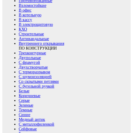
Противопожарные
Взломостойкие
В офис
В котельную
В кассу
В электрощитовую
КХО
Строительные
Антивандальные
Внутреннего открывания
ПО КОНСТРУКЦИИ
Трехконтурные
Двупольные
С фрамугой
Двухстворчатые
С терморазрывом
С шумоизоляцией
Со скрытыми петлями
С бугельной ручкой
Белые
Коричневые
Серые
Зеленые
Темные
Синие
Медный антик
С металлофиленкой
Сейфовые