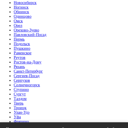
Новосибирск
Ногинск
Обнинск
Одинцово
Омск
Орел
Орехово-Зуево
Павловский-Посад
Пермь
Подольск
Пушкино
Раменское
Реутов
Ростов-на-Дону
Рязань
Санкт-Петербург
Сергиев-Посад
Серпухов
Солнечногорск
Ступино
Сургут
Талдом
Тверь
Троицк
Улан-Удэ
Уфа
Фрязино
Химки