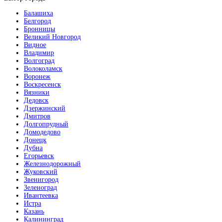
Балашиха
Белгород
Бронницы
Великий Новгород
Видное
Владимир
Волгоград
Волоколамск
Воронеж
Воскресенск
Вязники
Дедовск
Дзержинский
Дмитров
Долгопрудный
Домодедово
Донецк
Дубна
Егорьевск
Железнодорожный
Жуковский
Звенигород
Зеленоград
Ивантеевка
Истра
Казань
Калининград