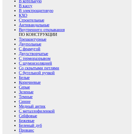
В котельную
В кассу
В электрощитовую
КХО
Строительные
Антивандальные
Внутреннего открывания
ПО КОНСТРУКЦИИ
Трехконтурные
Двупольные
С фрамугой
Двухстворчатые
С терморазрывом
С шумоизоляцией
Со скрытыми петлями
С бугельной ручкой
Белые
Коричневые
Серые
Зеленые
Темные
Синие
Медный антик
С металлофиленкой
Сейфовые
Бежевые
Беленый дуб
Прованс