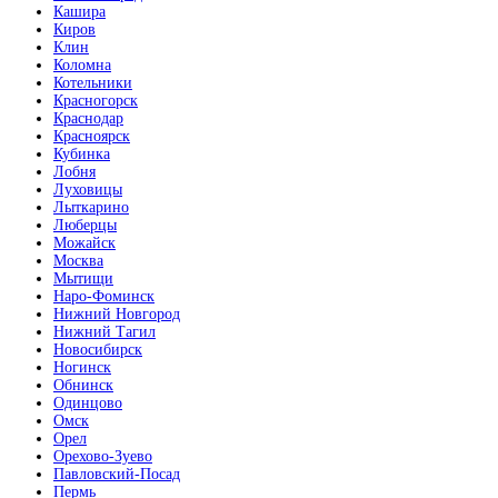
Кашира
Киров
Клин
Коломна
Котельники
Красногорск
Краснодар
Красноярск
Кубинка
Лобня
Луховицы
Лыткарино
Люберцы
Можайск
Москва
Мытищи
Наро-Фоминск
Нижний Новгород
Нижний Тагил
Новосибирск
Ногинск
Обнинск
Одинцово
Омск
Орел
Орехово-Зуево
Павловский-Посад
Пермь