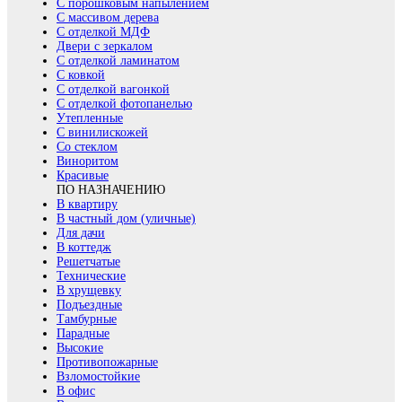
С порошковым напылением
С массивом дерева
С отделкой МДФ
Двери с зеркалом
С отделкой ламинатом
С ковкой
С отделкой вагонкой
С отделкой фотопанелью
Утепленные
С винилискожей
Со стеклом
Виноритом
Красивые
ПО НАЗНАЧЕНИЮ
В квартиру
В частный дом (уличные)
Для дачи
В коттедж
Решетчатые
Технические
В хрущевку
Подъездные
Тамбурные
Парадные
Высокие
Противопожарные
Взломостойкие
В офис