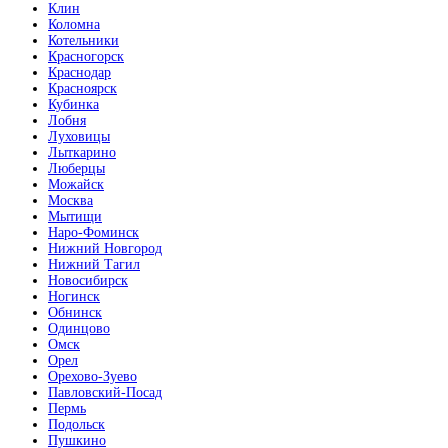
Клин
Коломна
Котельники
Красногорск
Краснодар
Красноярск
Кубинка
Лобня
Луховицы
Лыткарино
Люберцы
Можайск
Москва
Мытищи
Наро-Фоминск
Нижний Новгород
Нижний Тагил
Новосибирск
Ногинск
Обнинск
Одинцово
Омск
Орел
Орехово-Зуево
Павловский-Посад
Пермь
Подольск
Пушкино