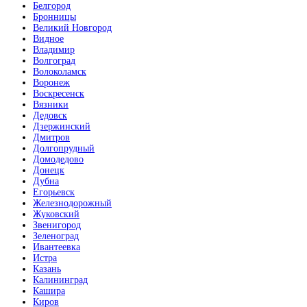
Белгород
Бронницы
Великий Новгород
Видное
Владимир
Волгоград
Волоколамск
Воронеж
Воскресенск
Вязники
Дедовск
Дзержинский
Дмитров
Долгопрудный
Домодедово
Донецк
Дубна
Егорьевск
Железнодорожный
Жуковский
Звенигород
Зеленоград
Ивантеевка
Истра
Казань
Калининград
Кашира
Киров