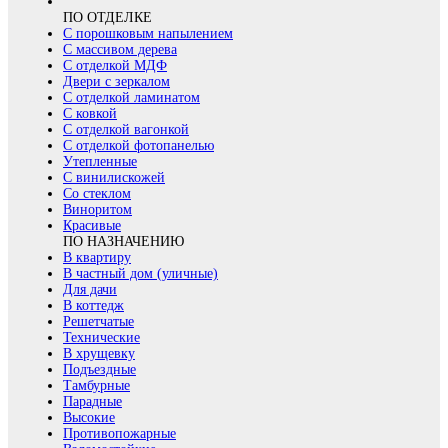
ПО ОТДЕЛКЕ
С порошковым напылением
С массивом дерева
С отделкой МДФ
Двери с зеркалом
С отделкой ламинатом
С ковкой
С отделкой вагонкой
С отделкой фотопанелью
Утепленные
С винилискожей
Со стеклом
Виноритом
Красивые
ПО НАЗНАЧЕНИЮ
В квартиру
В частный дом (уличные)
Для дачи
В коттедж
Решетчатые
Технические
В хрущевку
Подъездные
Тамбурные
Парадные
Высокие
Противопожарные