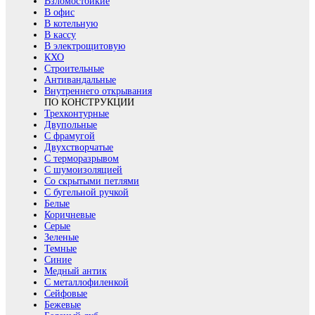
Взломостойкие
В офис
В котельную
В кассу
В электрощитовую
КХО
Строительные
Антивандальные
Внутреннего открывания
ПО КОНСТРУКЦИИ
Трехконтурные
Двупольные
С фрамугой
Двухстворчатые
С терморазрывом
С шумоизоляцией
Со скрытыми петлями
С бугельной ручкой
Белые
Коричневые
Серые
Зеленые
Темные
Синие
Медный антик
С металлофиленкой
Сейфовые
Бежевые