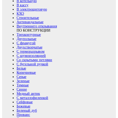
В котельную
В кассу
В электрощитовую
КХО
Строительные
Антивандальные
Внутреннего открывания
ПО КОНСТРУКЦИИ
Трехконтурные
Двупольные
С фрамугой
Двухстворчатые
С терморазрывом
С шумоизоляцией
Со скрытыми петлями
С бугельной ручкой
Белые
Коричневые
Серые
Зеленые
Темные
Синие
Медный антик
С металлофиленкой
Сейфовые
Бежевые
Беленый дуб
Прованс