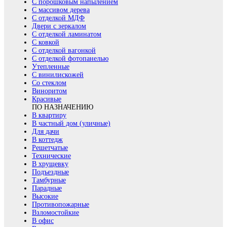
С порошковым напылением
С массивом дерева
С отделкой МДФ
Двери с зеркалом
С отделкой ламинатом
С ковкой
С отделкой вагонкой
С отделкой фотопанелью
Утепленные
С винилискожей
Со стеклом
Виноритом
Красивые
ПО НАЗНАЧЕНИЮ
В квартиру
В частный дом (уличные)
Для дачи
В коттедж
Решетчатые
Технические
В хрущевку
Подъездные
Тамбурные
Парадные
Высокие
Противопожарные
Взломостойкие
В офис