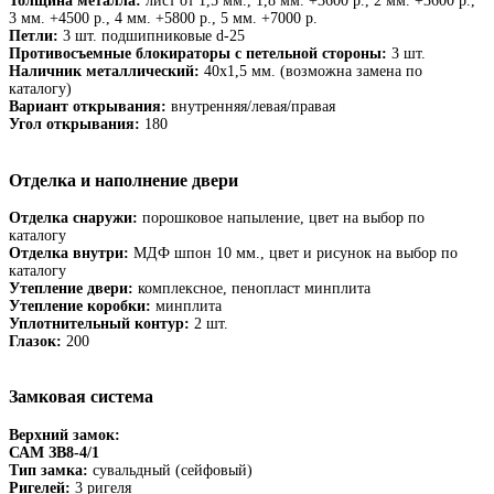
Толщина металла:
лист от 1,5 мм., 1,8 мм. +3600 р., 2 мм. +3600 р.,
3 мм. +4500 р., 4 мм. +5800 р., 5 мм. +7000 р.
Петли:
3 шт. подшипниковые d-25
Противосъемные блокираторы с петельной стороны:
3 шт.
Наличник металлический:
40х1,5 мм. (возможна замена по
каталогу)
Вариант открывания:
внутренняя/левая/правая
Угол открывания:
180
Отделка и наполнение двери
Отделка снаружи:
порошковое напыление, цвет на выбор по
каталогу
Отделка внутри:
МДФ шпон 10 мм., цвет и рисунок на выбор по
каталогу
Утепление двери:
комплексное, пенопласт минплита
Утепление коробки:
минплита
Уплотнительный контур:
2 шт.
Глазок:
200
Замковая система
Верхний замок:
САМ ЗВ8-4/1
Тип замка:
сувальдный (сейфовый)
Ригелей:
3 ригеля