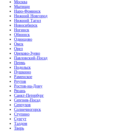
Москва
Мытищи
Наро-Фоминск
Нижний Новгород
Нижний Тагил
Новосибирск
Ногинск
Обнинск
Одинцово
Омск
Орел
Орехово-Зуево
Павловский-Посад
Пермь
Подольск
Пушкино
Раменское
Реутов
Ростов-на-Дону
Рязань
Санкт-Петербург
Сергиев-Посад
Серпухов
Солнечногорск
Ступино
Сургут
Талдом
Тверь