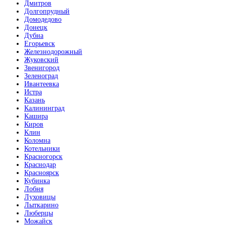
Дмитров
Долгопрудный
Домодедово
Донецк
Дубна
Егорьевск
Железнодорожный
Жуковский
Звенигород
Зеленоград
Ивантеевка
Истра
Казань
Калининград
Кашира
Киров
Клин
Коломна
Котельники
Красногорск
Краснодар
Красноярск
Кубинка
Лобня
Луховицы
Лыткарино
Люберцы
Можайск