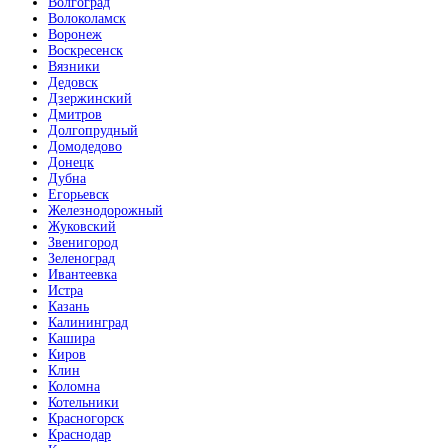
Волгоград
Волоколамск
Воронеж
Воскресенск
Вязники
Дедовск
Дзержинский
Дмитров
Долгопрудный
Домодедово
Донецк
Дубна
Егорьевск
Железнодорожный
Жуковский
Звенигород
Зеленоград
Ивантеевка
Истра
Казань
Калининград
Кашира
Киров
Клин
Коломна
Котельники
Красногорск
Краснодар