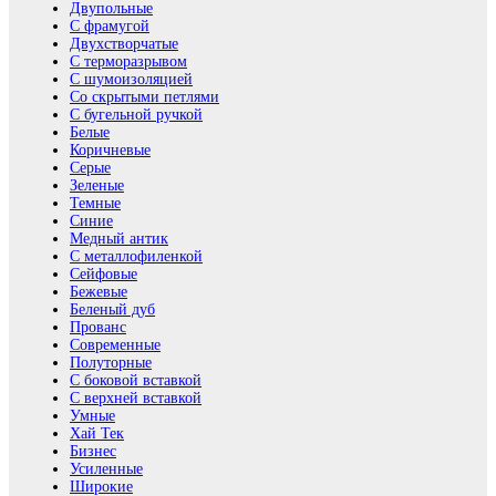
Двупольные
С фрамугой
Двухстворчатые
С терморазрывом
С шумоизоляцией
Со скрытыми петлями
С бугельной ручкой
Белые
Коричневые
Серые
Зеленые
Темные
Синие
Медный антик
С металлофиленкой
Сейфовые
Бежевые
Беленый дуб
Прованс
Современные
Полуторные
С боковой вставкой
С верхней вставкой
Умные
Хай Тек
Бизнес
Усиленные
Широкие