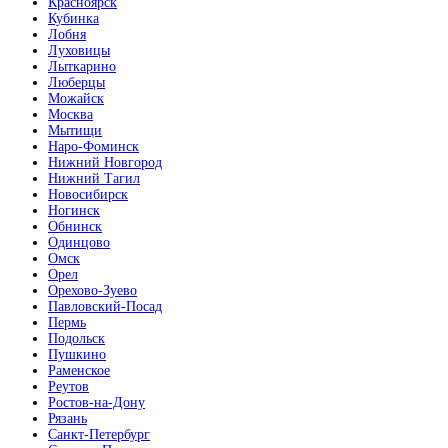
Красноярск
Кубинка
Лобня
Луховицы
Лыткарино
Люберцы
Можайск
Москва
Мытищи
Наро-Фоминск
Нижний Новгород
Нижний Тагил
Новосибирск
Ногинск
Обнинск
Одинцово
Омск
Орел
Орехово-Зуево
Павловский-Посад
Пермь
Подольск
Пушкино
Раменское
Реутов
Ростов-на-Дону
Рязань
Санкт-Петербург