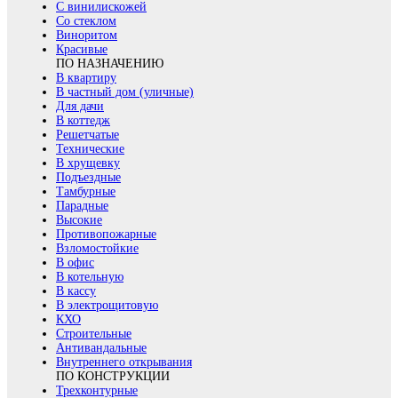
С винилискожей
Со стеклом
Виноритом
Красивые
ПО НАЗНАЧЕНИЮ
В квартиру
В частный дом (уличные)
Для дачи
В коттедж
Решетчатые
Технические
В хрущевку
Подъездные
Тамбурные
Парадные
Высокие
Противопожарные
Взломостойкие
В офис
В котельную
В кассу
В электрощитовую
КХО
Строительные
Антивандальные
Внутреннего открывания
ПО КОНСТРУКЦИИ
Трехконтурные