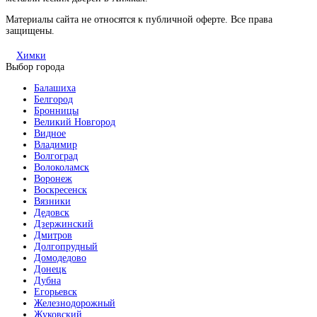
Материалы сайта не относятся к публичной оферте. Все права
защищены.
Химки
Выбор города
Балашиха
Белгород
Бронницы
Великий Новгород
Видное
Владимир
Волгоград
Волоколамск
Воронеж
Воскресенск
Вязники
Дедовск
Дзержинский
Дмитров
Долгопрудный
Домодедово
Донецк
Дубна
Егорьевск
Железнодорожный
Жуковский