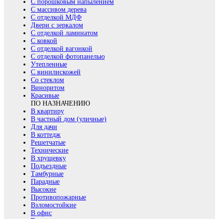
С порошковым напылением
С массивом дерева
С отделкой МДФ
Двери с зеркалом
С отделкой ламинатом
С ковкой
С отделкой вагонкой
С отделкой фотопанелью
Утепленные
С винилискожей
Со стеклом
Виноритом
Красивые
ПО НАЗНАЧЕНИЮ
В квартиру
В частный дом (уличные)
Для дачи
В коттедж
Решетчатые
Технические
В хрущевку
Подъездные
Тамбурные
Парадные
Высокие
Противопожарные
Взломостойкие
В офис