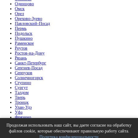
Одинцово
Омск
Орел
Орехово-Зуево
Павловский-Посад
Пермь
Подольск
Пушкино
Раменское
Реутов
Ростов-на-Дону
Рязань
Санкт-Петербург
Сергиев-Посад
Серпухов
Солнечногорск
Ступино
Сургут
Талдом
Тверь
Троицк
Улан-Удэ
Уфа
Фрязино
Химки
Продолжая использовать наш сайт, вы даете согласие на обработку
Челябинск
файлов cookie, которые обеспечивают правильную работу сайта.
Щелково
Политика конфиденциальности
Электрогорск