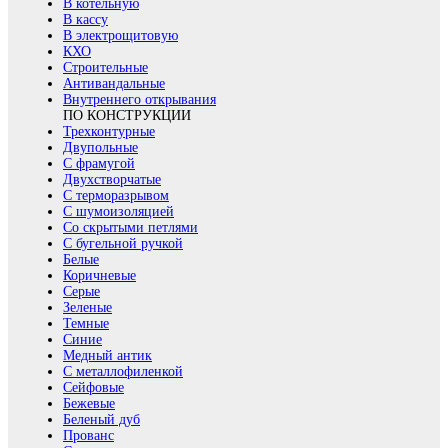
В котельную
В кассу
В электрощитовую
КХО
Строительные
Антивандальные
Внутреннего открывания
ПО КОНСТРУКЦИИ
Трехконтурные
Двупольные
С фрамугой
Двухстворчатые
С терморазрывом
С шумоизоляцией
Со скрытыми петлями
С бугельной ручкой
Белые
Коричневые
Серые
Зеленые
Темные
Синие
Медный антик
С металлофиленкой
Сейфовые
Бежевые
Беленый дуб
Прованс