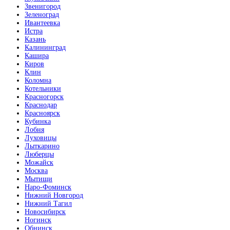
Звенигород
Зеленоград
Ивантеевка
Истра
Казань
Калининград
Кашира
Киров
Клин
Коломна
Котельники
Красногорск
Краснодар
Красноярск
Кубинка
Лобня
Луховицы
Лыткарино
Люберцы
Можайск
Москва
Мытищи
Наро-Фоминск
Нижний Новгород
Нижний Тагил
Новосибирск
Ногинск
Обнинск