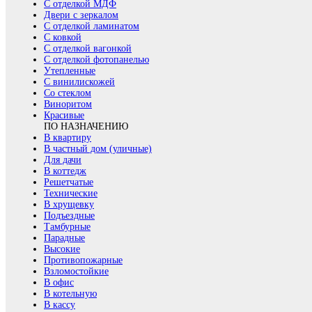
С отделкой МДФ
Двери с зеркалом
С отделкой ламинатом
С ковкой
С отделкой вагонкой
С отделкой фотопанелью
Утепленные
С винилискожей
Со стеклом
Виноритом
Красивые
ПО НАЗНАЧЕНИЮ
В квартиру
В частный дом (уличные)
Для дачи
В коттедж
Решетчатые
Технические
В хрущевку
Подъездные
Тамбурные
Парадные
Высокие
Противопожарные
Взломостойкие
В офис
В котельную
В кассу