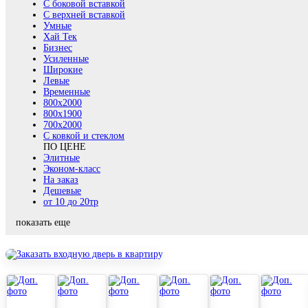
С боковой вставкой
С верхней вставкой
Умные
Хай Тек
Бизнес
Усиленные
Широкие
Левые
Временные
800х2000
800x1900
700x2000
С ковкой и стеклом
ПО ЦЕНЕ
Элитные
Эконом-класс
На заказ
Дешевые
от 10 до 20тр
показать еще