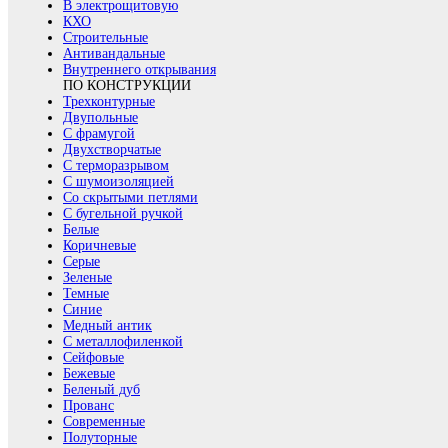
В электрощитовую
КХО
Строительные
Антивандальные
Внутреннего открывания
ПО КОНСТРУКЦИИ
Трехконтурные
Двупольные
С фрамугой
Двухстворчатые
С терморазрывом
С шумоизоляцией
Со скрытыми петлями
С бугельной ручкой
Белые
Коричневые
Серые
Зеленые
Темные
Синие
Медный антик
С металлофиленкой
Сейфовые
Бежевые
Беленый дуб
Прованс
Современные
Полуторные