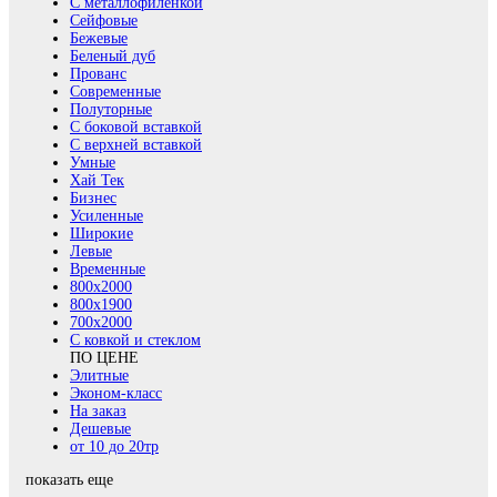
С металлофиленкой
Сейфовые
Бежевые
Беленый дуб
Прованс
Современные
Полуторные
С боковой вставкой
С верхней вставкой
Умные
Хай Тек
Бизнес
Усиленные
Широкие
Левые
Временные
800х2000
800x1900
700x2000
С ковкой и стеклом
ПО ЦЕНЕ
Элитные
Эконом-класс
На заказ
Дешевые
от 10 до 20тр
показать еще