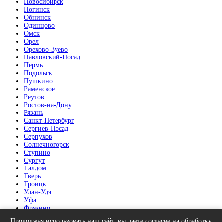
Новосибирск
Ногинск
Обнинск
Одинцово
Омск
Орел
Орехово-Зуево
Павловский-Посад
Пермь
Подольск
Пушкино
Раменское
Реутов
Ростов-на-Дону
Рязань
Санкт-Петербург
Сергиев-Посад
Серпухов
Солнечногорск
Ступино
Сургут
Талдом
Тверь
Троицк
Улан-Удэ
Уфа
Фрязино
Химки
Продолжая использовать наш сайт, вы даете согласие на обработку