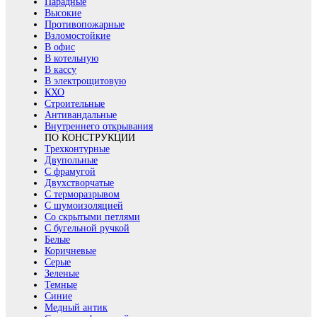
Парадные
Высокие
Противопожарные
Взломостойкие
В офис
В котельную
В кассу
В электрощитовую
КХО
Строительные
Антивандальные
Внутреннего открывания
ПО КОНСТРУКЦИИ
Трехконтурные
Двупольные
С фрамугой
Двухстворчатые
С терморазрывом
С шумоизоляцией
Со скрытыми петлями
С бугельной ручкой
Белые
Коричневые
Серые
Зеленые
Темные
Синие
Медный антик