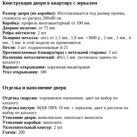
Конструкция двери в квартиру с зеркалом
Размер двери (по коробке):
Изготавливается под размер проема,
стоимость из расчета 200х80 см.
Коробка:
профиль многоконтурный от 100 мм.
Дверное полотно:
от 75 мм.
Ребра жёсткости:
2 шт.
Толщина металла:
лист от 1,5 мм., 1,8 мм. +3600 р., 2 мм., 3 мм., 4
мм., 5 мм. в этой модели не применяются.
Петли:
3 шт. подшипниковые d-25
Противосъемные блокираторы с петельной стороны:
3 шт.
Наличник металлический:
40х1,5 мм. (возможна замена по
каталогу)
Вариант открывания:
наружная/левая/правая
Угол открывания:
180
Отделка и наполнение двери
Отделка снаружи:
порошковое напыление, цвет на выбор по
каталогу
Отделка внутри:
МДФ ПВХ 10 мм. с зеркалом, цвет и рисунок на
выбор по каталогу
Утепление двери:
комплексное, пенопласт минплита
Утепление коробки:
минплита
Уплотнительный контур:
2 шт.
Глазок:
200