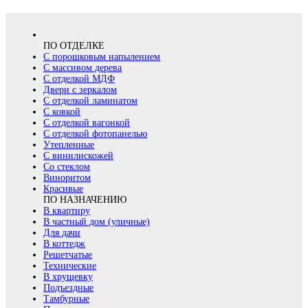
ПО ОТДЕЛКЕ
С порошковым напылением
С массивом дерева
С отделкой МДФ
Двери с зеркалом
С отделкой ламинатом
С ковкой
С отделкой вагонкой
С отделкой фотопанелью
Утепленные
С винилискожей
Со стеклом
Виноритом
Красивые
ПО НАЗНАЧЕНИЮ
В квартиру
В частный дом (уличные)
Для дачи
В коттедж
Решетчатые
Технические
В хрущевку
Подъездные
Тамбурные