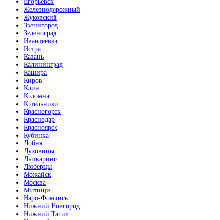
Егорьевск
Железнодорожный
Жуковский
Звенигород
Зеленоград
Ивантеевка
Истра
Казань
Калининград
Кашира
Киров
Клин
Коломна
Котельники
Красногорск
Краснодар
Красноярск
Кубинка
Лобня
Луховицы
Лыткарино
Люберцы
Можайск
Москва
Мытищи
Наро-Фоминск
Нижний Новгород
Нижний Тагил