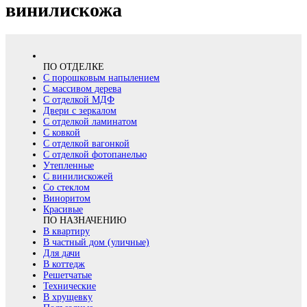
винилискожа
ПО ОТДЕЛКЕ
С порошковым напылением
С массивом дерева
С отделкой МДФ
Двери с зеркалом
С отделкой ламинатом
С ковкой
С отделкой вагонкой
С отделкой фотопанелью
Утепленные
С винилискожей
Со стеклом
Виноритом
Красивые
ПО НАЗНАЧЕНИЮ
В квартиру
В частный дом (уличные)
Для дачи
В коттедж
Решетчатые
Технические
В хрущевку