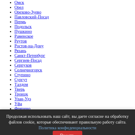
Омск
Орел
Орехово-Зуево
Павловский-Посад
Пермь
Подольск
Пушкино
Раменское
Реутов
Ростов-на-Дону
Рязань
Санкт-Петербург
Сергиев-Посад
Серпухов
Солнечногорск
Ступино
Сургут
Талдом
Тверь
Троицк
Улан-Удэ
Уфа
Фрязино
Химки
Продолжая использовать наш сайт, вы даете согласие на обработку
Челябинск
файлов cookie, которые обеспечивают правильную работу сайта.
Щелково
Политика конфиденциальности
Электрогорск
Электросталь