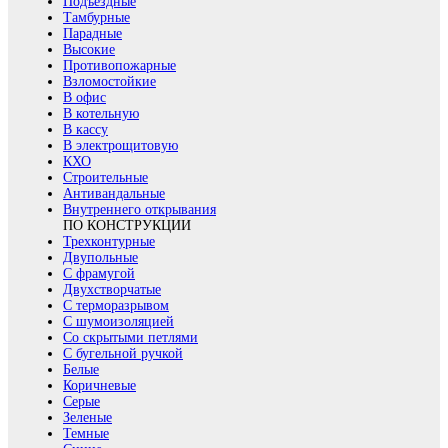
Подъездные
Тамбурные
Парадные
Высокие
Противопожарные
Взломостойкие
В офис
В котельную
В кассу
В электрощитовую
КХО
Строительные
Антивандальные
Внутреннего открывания
ПО КОНСТРУКЦИИ
Трехконтурные
Двупольные
С фрамугой
Двухстворчатые
С терморазрывом
С шумоизоляцией
Со скрытыми петлями
С бугельной ручкой
Белые
Коричневые
Серые
Зеленые
Темные