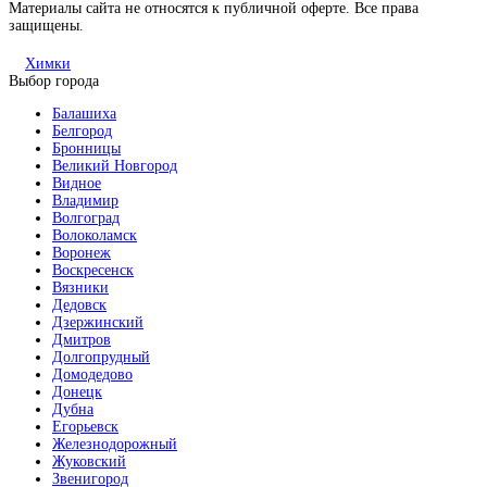
Материалы сайта не относятся к публичной оферте. Все права
защищены.
Химки
Выбор города
Балашиха
Белгород
Бронницы
Великий Новгород
Видное
Владимир
Волгоград
Волоколамск
Воронеж
Воскресенск
Вязники
Дедовск
Дзержинский
Дмитров
Долгопрудный
Домодедово
Донецк
Дубна
Егорьевск
Железнодорожный
Жуковский
Звенигород