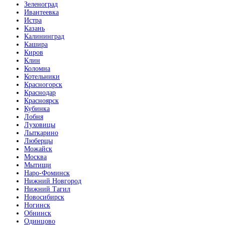
Зеленоград
Ивантеевка
Истра
Казань
Калининград
Кашира
Киров
Клин
Коломна
Котельники
Красногорск
Краснодар
Красноярск
Кубинка
Лобня
Луховицы
Лыткарино
Люберцы
Можайск
Москва
Мытищи
Наро-Фоминск
Нижний Новгород
Нижний Тагил
Новосибирск
Ногинск
Обнинск
Одинцово