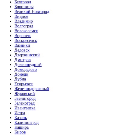
Белгород
Бронницы
Великий Новгород
Видное
Владимир
Волгоград
Волоколамск
Воронеж
Воскресенск
Вязники
Дедовск
Дзержинский
Дмитров
Долгопрудный
Домодедово
Донецк
Дубна
Егорьевск
Железнодорожный
Жуковский
Звенигород
Зеленоград
Ивантеевка
Истра
Казань
Калининград
Кашира
Киров