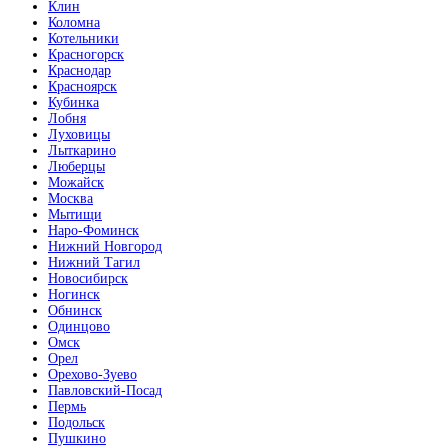
Клин
Коломна
Котельники
Красногорск
Краснодар
Красноярск
Кубинка
Лобня
Луховицы
Лыткарино
Люберцы
Можайск
Москва
Мытищи
Наро-Фоминск
Нижний Новгород
Нижний Тагил
Новосибирск
Ногинск
Обнинск
Одинцово
Омск
Орел
Орехово-Зуево
Павловский-Посад
Пермь
Подольск
Пушкино