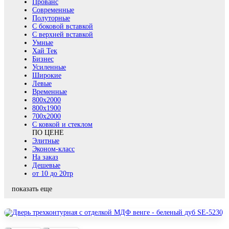
Прованс
Современные
Полуторные
С боковой вставкой
С верхней вставкой
Умные
Хай Тек
Бизнес
Усиленные
Широкие
Левые
Временные
800х2000
800x1900
700x2000
С ковкой и стеклом
ПО ЦЕНЕ
Элитные
Эконом-класс
На заказ
Дешевые
от 10 до 20тр
показать еще