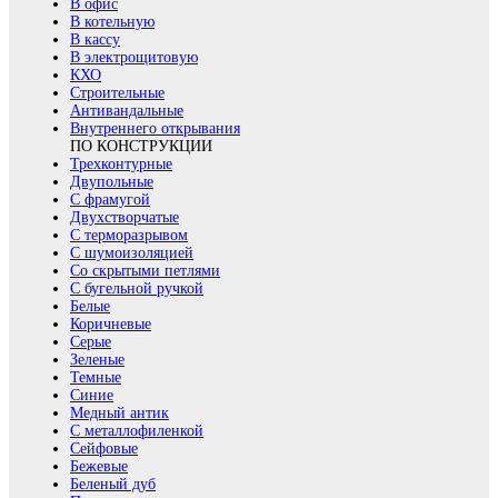
В офис
В котельную
В кассу
В электрощитовую
КХО
Строительные
Антивандальные
Внутреннего открывания
ПО КОНСТРУКЦИИ
Трехконтурные
Двупольные
С фрамугой
Двухстворчатые
С терморазрывом
С шумоизоляцией
Со скрытыми петлями
С бугельной ручкой
Белые
Коричневые
Серые
Зеленые
Темные
Синие
Медный антик
С металлофиленкой
Сейфовые
Бежевые
Беленый дуб