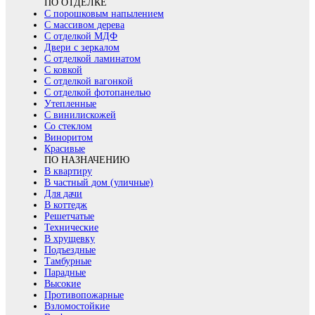
ПО ОТДЕЛКЕ
С порошковым напылением
С массивом дерева
С отделкой МДФ
Двери с зеркалом
С отделкой ламинатом
С ковкой
С отделкой вагонкой
С отделкой фотопанелью
Утепленные
С винилискожей
Со стеклом
Виноритом
Красивые
ПО НАЗНАЧЕНИЮ
В квартиру
В частный дом (уличные)
Для дачи
В коттедж
Решетчатые
Технические
В хрущевку
Подъездные
Тамбурные
Парадные
Высокие
Противопожарные
Взломостойкие