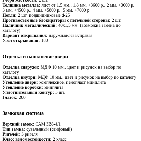
Ребра жёсткости:
2 шт.
Толщина металла:
лист от 1,5 мм., 1,8 мм. +3600 р., 2 мм. +3600 р.,
3 мм. +4500 р., 4 мм. +5800 р., 5 мм. +7000 р.
Петли:
2 шт. подшипниковые d-25
Противосъемные блокираторы с петельной стороны:
2 шт.
Наличник металлический:
40х1,5 мм. (возможна замена по
каталогу)
Вариант открывания:
наружная/левая/правая
Угол открывания:
180
Отделка и наполнение двери
Отделка снаружи:
МДФ 10 мм., цвет и рисунок на выбор по
каталогу
Отделка внутри:
МДФ 10 мм., цвет и рисунок на выбор по каталогу
Утепление двери:
комплексное, пенопласт минплита
Утепление коробки:
минплита
Уплотнительный контур:
3 шт.
Глазок:
200
Замковая система
Верхний замок:
САМ ЗВ8-4/1
Тип замка:
сувальдный (сейфовый)
Ригелей:
3 ригеля
Класс взломостойкости:
2 класс