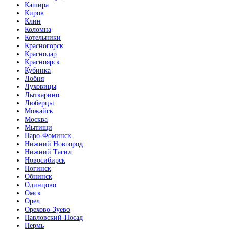
Кашира
Киров
Клин
Коломна
Котельники
Красногорск
Краснодар
Красноярск
Кубинка
Лобня
Луховицы
Лыткарино
Люберцы
Можайск
Москва
Мытищи
Наро-Фоминск
Нижний Новгород
Нижний Тагил
Новосибирск
Ногинск
Обнинск
Одинцово
Омск
Орел
Орехово-Зуево
Павловский-Посад
Пермь