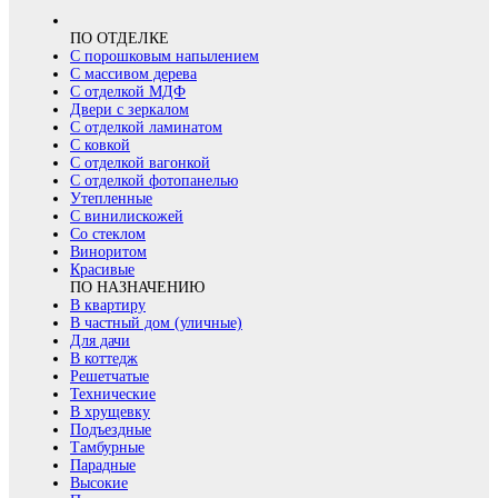
ПО ОТДЕЛКЕ
С порошковым напылением
С массивом дерева
С отделкой МДФ
Двери с зеркалом
С отделкой ламинатом
С ковкой
С отделкой вагонкой
С отделкой фотопанелью
Утепленные
С винилискожей
Со стеклом
Виноритом
Красивые
ПО НАЗНАЧЕНИЮ
В квартиру
В частный дом (уличные)
Для дачи
В коттедж
Решетчатые
Технические
В хрущевку
Подъездные
Тамбурные
Парадные
Высокие