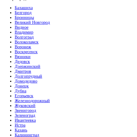
Балашиха
Белгород
Бронницы
Великий Новгород
Видное
Владимир
Волгоград
Волоколамск
Воронеж
Воскресенск
Вязники
Дедовск
Дзержинский
Дмитров
Долгопрудный
Домодедово
Донецк
Дубна
Егорьевск
Железнодорожный
Жуковский
Звенигород
Зеленоград
Ивантеевка
Истра
Казань
Калининград