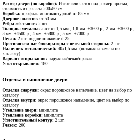
Размер двери (по коробке):
Изготавливается под размер проема,
стоимость из расчета 200х80 см.
Коробка:
профиль многоконтурный от 85 мм.
Дверное полотно:
от 53 мм.
Ребра жёсткости:
2 шт.
Толщина металла:
лист от 1,5 мм., 1,8 мм. +3600 р., 2 мм. +3600 р.,
3 мм. +4500 р., 4 мм. +5800 р., 5 мм. +7000 р.
Петли:
2 шт. подшипниковые d-25
Противосъемные блокираторы с петельной стороны:
2 шт.
Наличник металлический:
40х1,5 мм. (возможна замена по
каталогу)
Вариант открывания:
наружная/левая/правая
Угол открывания:
180
Отделка и наполнение двери
Отделка снаружи:
окрас порошковое напыление, цвет на выбор по
каталогу
Отделка внутри:
окрас порошковое напыление, цвет на выбор по
каталогу
Утепление двери:
минплита
Утепление коробки:
минплита
Уплотнительный контур:
2 шт.
Глазок:
200