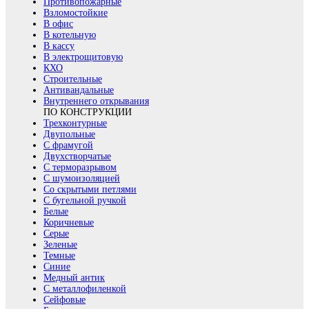
Противопожарные
Взломостойкие
В офис
В котельную
В кассу
В электрощитовую
КХО
Строительные
Антивандальные
Внутреннего открывания
ПО КОНСТРУКЦИИ
Трехконтурные
Двупольные
С фрамугой
Двухстворчатые
С терморазрывом
С шумоизоляцией
Со скрытыми петлями
С бугельной ручкой
Белые
Коричневые
Серые
Зеленые
Темные
Синие
Медный антик
С металлофиленкой
Сейфовые