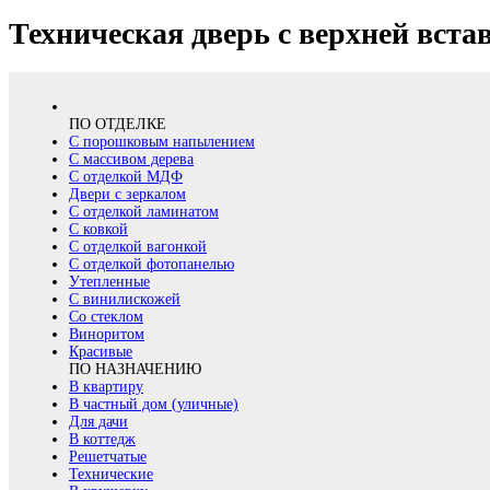
Техническая дверь с верхней вста
ПО ОТДЕЛКЕ
С порошковым напылением
С массивом дерева
С отделкой МДФ
Двери с зеркалом
С отделкой ламинатом
С ковкой
С отделкой вагонкой
С отделкой фотопанелью
Утепленные
С винилискожей
Со стеклом
Виноритом
Красивые
ПО НАЗНАЧЕНИЮ
В квартиру
В частный дом (уличные)
Для дачи
В коттедж
Решетчатые
Технические