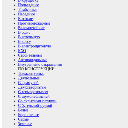
В хрущевку
Подъездные
Тамбурные
Парадные
Высокие
Противопожарные
Взломостойкие
В офис
В котельную
В кассу
В электрощитовую
КХО
Строительные
Антивандальные
Внутреннего открывания
ПО КОНСТРУКЦИИ
Трехконтурные
Двупольные
С фрамугой
Двухстворчатые
С терморазрывом
С шумоизоляцией
Со скрытыми петлями
С бугельной ручкой
Белые
Коричневые
Серые
Зеленые