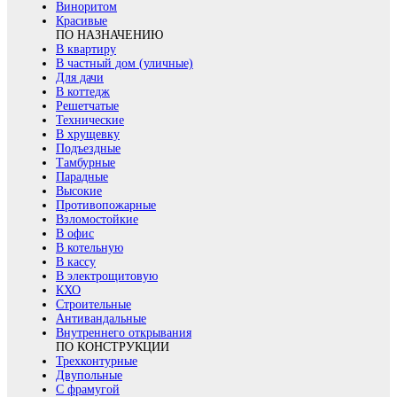
Виноритом
Красивые
ПО НАЗНАЧЕНИЮ
В квартиру
В частный дом (уличные)
Для дачи
В коттедж
Решетчатые
Технические
В хрущевку
Подъездные
Тамбурные
Парадные
Высокие
Противопожарные
Взломостойкие
В офис
В котельную
В кассу
В электрощитовую
КХО
Строительные
Антивандальные
Внутреннего открывания
ПО КОНСТРУКЦИИ
Трехконтурные
Двупольные
С фрамугой