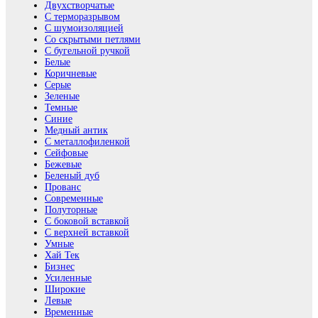
Двухстворчатые
С терморазрывом
С шумоизоляцией
Со скрытыми петлями
С бугельной ручкой
Белые
Коричневые
Серые
Зеленые
Темные
Синие
Медный антик
С металлофиленкой
Сейфовые
Бежевые
Беленый дуб
Прованс
Современные
Полуторные
С боковой вставкой
С верхней вставкой
Умные
Хай Тек
Бизнес
Усиленные
Широкие
Левые
Временные