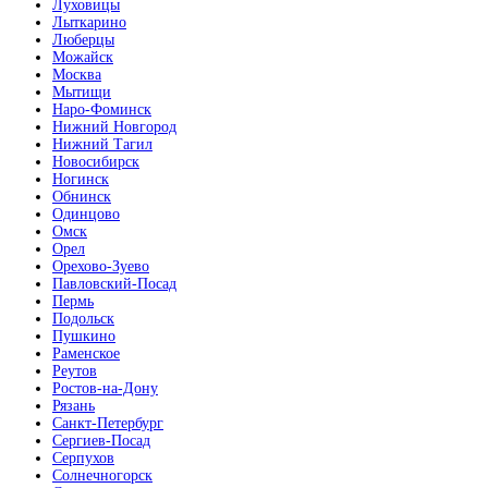
Луховицы
Лыткарино
Люберцы
Можайск
Москва
Мытищи
Наро-Фоминск
Нижний Новгород
Нижний Тагил
Новосибирск
Ногинск
Обнинск
Одинцово
Омск
Орел
Орехово-Зуево
Павловский-Посад
Пермь
Подольск
Пушкино
Раменское
Реутов
Ростов-на-Дону
Рязань
Санкт-Петербург
Сергиев-Посад
Серпухов
Солнечногорск