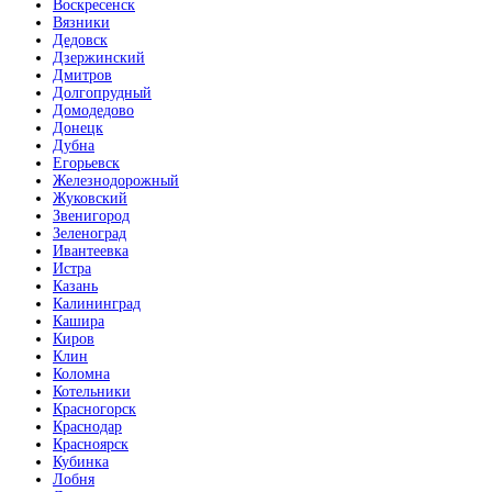
Воскресенск
Вязники
Дедовск
Дзержинский
Дмитров
Долгопрудный
Домодедово
Донецк
Дубна
Егорьевск
Железнодорожный
Жуковский
Звенигород
Зеленоград
Ивантеевка
Истра
Казань
Калининград
Кашира
Киров
Клин
Коломна
Котельники
Красногорск
Краснодар
Красноярск
Кубинка
Лобня