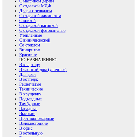
С массивом дерева
С отделкой МДФ
Двери с зеркалом
С отделкой ламинатом
С ковкой
С отделкой вагонкой
С отделкой фотопанелью
Утепленные
С винилискожей
Со стеклом
Виноритом
Красивые
ПО НАЗНАЧЕНИЮ
В квартиру
В частный дом (уличные)
Для дачи
В коттедж
Решетчатые
Технические
В хрущевку
Подъездные
Тамбурные
Парадные
Высокие
Противопожарные
Взломостойкие
В офис
В котельную