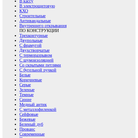
В кассу
В электрощитовую
КХО
Строительные
Антивандальные
Внутреннего открывания
ПО КОНСТРУКЦИИ
Трехконтурные
Двупольные
С фрамугой
Двухстворчатые
С терморазрывом
С шумоизоляцией
Со скрытыми петлями
С бугельной ручкой
Белые
Коричневые
Серые
Зеленые
Темные
Синие
Медный антик
С металлофиленкой
Сейфовые
Бежевые
Беленый дуб
Прованс
Современные