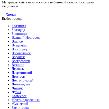
Материалы сайта не относятся к публичной оферте. Все права
защищены.
Химки
Выбор города
Балашиха
Белгород
Бронницы
Великий Новгород
Видное
Владимир
Волгоград
Волоколамск
Воронеж
Воскресенск
Вязники
Дедовск
Дзержинский
Дмитров
Долгопрудный
Домодедово
Донецк
Дубна
Егорьевск
Железнодорожный
Жуковский
Звенигород