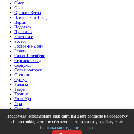
Омск
Орел
Орехово-Зуево
Павловский-Посад
Пермь
Подольск
Пушкино
Раменское
Реутов
Ростов-на-Дону
Рязань
Санкт-Петербург
Сергиев-Посад
Серпухов
Солнечногорск
Ступино
Сургут
Талдом
Тверь
Троицк
Улан-Удэ
Уфа
Фрязино
Химки
Продолжая использовать наш сайт, вы даете согласие на обработку
Челябинск
файлов cookie, которые обеспечивают правильную работу сайта.
Щелково
Политика конфиденциальности
Электрогорск
Электросталь