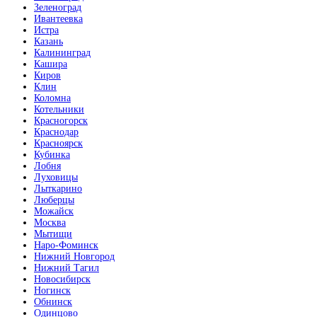
Зеленоград
Ивантеевка
Истра
Казань
Калининград
Кашира
Киров
Клин
Коломна
Котельники
Красногорск
Краснодар
Красноярск
Кубинка
Лобня
Луховицы
Лыткарино
Люберцы
Можайск
Москва
Мытищи
Наро-Фоминск
Нижний Новгород
Нижний Тагил
Новосибирск
Ногинск
Обнинск
Одинцово