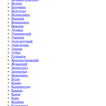
Видное
Владимир
Волгоград
Волоколамск
Воронеж
Воскресенск
Вязники
Дедовск
Дзержинский
Дмитров
Долгопрудный
Домодедово
Донецк
Дубна
Егорьевск
Железнодорожный
Жуковский
Звенигород
Зеленоград
Ивантеевка
Истра
Казань
Калининград
Кашира
Киров
Клин
Коломна
Котельники