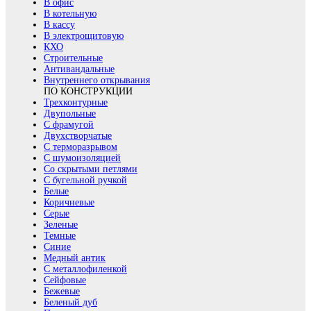
В офис
В котельную
В кассу
В электрощитовую
КХО
Строительные
Антивандальные
Внутреннего открывания
ПО КОНСТРУКЦИИ
Трехконтурные
Двупольные
С фрамугой
Двухстворчатые
С терморазрывом
С шумоизоляцией
Со скрытыми петлями
С бугельной ручкой
Белые
Коричневые
Серые
Зеленые
Темные
Синие
Медный антик
С металлофиленкой
Сейфовые
Бежевые
Беленый дуб