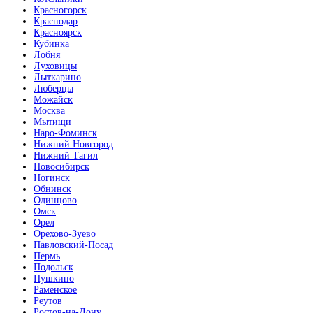
Красногорск
Краснодар
Красноярск
Кубинка
Лобня
Луховицы
Лыткарино
Люберцы
Можайск
Москва
Мытищи
Наро-Фоминск
Нижний Новгород
Нижний Тагил
Новосибирск
Ногинск
Обнинск
Одинцово
Омск
Орел
Орехово-Зуево
Павловский-Посад
Пермь
Подольск
Пушкино
Раменское
Реутов
Ростов-на-Дону