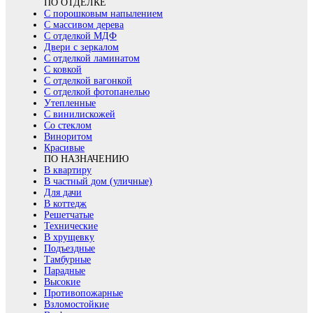
ПО ОТДЕЛКЕ
С порошковым напылением
С массивом дерева
С отделкой МДФ
Двери с зеркалом
С отделкой ламинатом
С ковкой
С отделкой вагонкой
С отделкой фотопанелью
Утепленные
С винилискожей
Со стеклом
Виноритом
Красивые
ПО НАЗНАЧЕНИЮ
В квартиру
В частный дом (уличные)
Для дачи
В коттедж
Решетчатые
Технические
В хрущевку
Подъездные
Тамбурные
Парадные
Высокие
Противопожарные
Взломостойкие