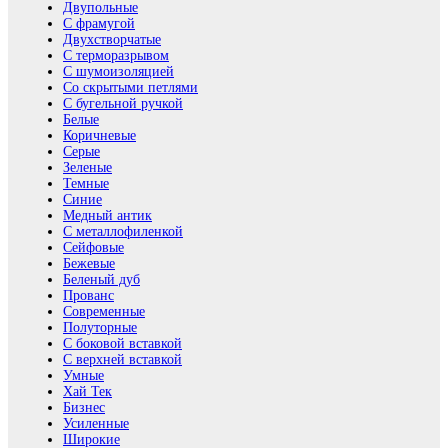
Двупольные
С фрамугой
Двухстворчатые
С терморазрывом
С шумоизоляцией
Со скрытыми петлями
С бугельной ручкой
Белые
Коричневые
Серые
Зеленые
Темные
Синие
Медный антик
С металлофиленкой
Сейфовые
Бежевые
Беленый дуб
Прованс
Современные
Полуторные
С боковой вставкой
С верхней вставкой
Умные
Хай Тек
Бизнес
Усиленные
Широкие