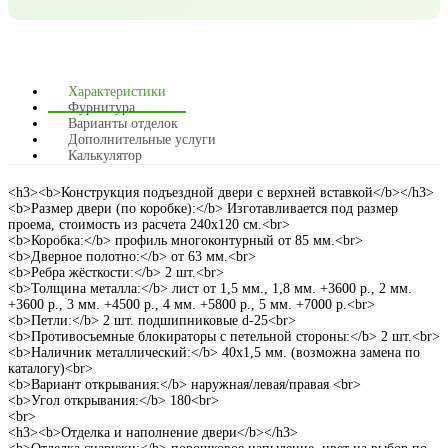
Характеристики
Фурнитура
Варианты отделок
Дополнительные услуги
Калькулятор
<h3><b>Конструкция подъездной двери с верхней вставкой</b></h3>
<b>Размер двери (по коробке):</b> Изготавливается под размер
проема, стоимость из расчета 240х120 см.<br>
<b>Коробка:</b> профиль многоконтурный от 85 мм.<br>
<b>Дверное полотно:</b> от 63 мм.<br>
<b>Ребра жёсткости:</b> 2 шт.<br>
<b>Толщина металла:</b> лист от 1,5 мм., 1,8 мм. +3600 р., 2 мм.
+3600 р., 3 мм. +4500 р., 4 мм. +5800 р., 5 мм. +7000 р.<br>
<b>Петли:</b> 2 шт. подшипниковые d-25<br>
<b>Противосъемные блокираторы с петельной стороны:</b> 2 шт.<br>
<b>Наличник металлический:</b> 40х1,5 мм. (возможна замена по
каталогу)<br>
<b>Вариант открывания:</b> наружная/левая/правая <br>
<b>Угол открывания:</b> 180<br>
<br>
<h3><b>Отделка и наполнение двери</b></h3>