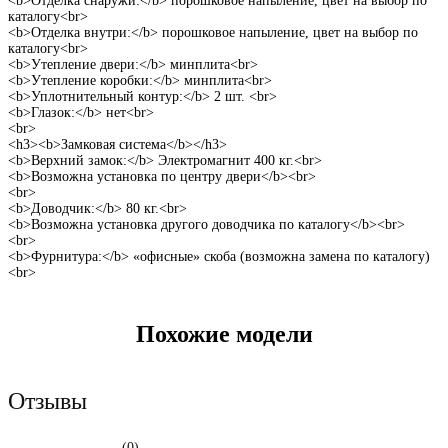
<b>Отделка снаружи:</b> порошковое напыление, цвет на выбор по
каталогу<br>
<b>Отделка внутри:</b> порошковое напыление, цвет на выбор по
каталогу<br>
<b>Утепление двери:</b> минплита<br>
<b>Утепление коробки:</b> минплита<br>
<b>Уплотнительный контур:</b> 2 шт. <br>
<b>Глазок:</b> нет<br>
<br>
<h3><b>Замковая система</b></h3>
<b>Верхний замок:</b> Электромагнит 400 кг.<br>
<b>Возможна установка по центру двери</b><br>
<br>
<b>Доводчик:</b> 80 кг.<br>
<b>Возможна установка другого доводчика по каталогу</b><br>
<br>
<b>Фурнитура:</b> «офисные» скоба (возможна замена по каталогу)
<br>
Похожие модели
Отзывы
(0)