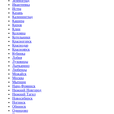
Зеленоград
Ивантеевка
Истра
Казань
Калининград
Кашира
Киров
Клин
Коломна
Котельники
Красногорск
Краснодар
Красноярск
Кубинка
Лобня
Луховицы
Лыткарино
Люберцы
Можайск
Москва
Мытищи
Наро-Фоминск
Нижний Новгород
Нижний Тагил
Новосибирск
Ногинск
Обнинск
Одинцово