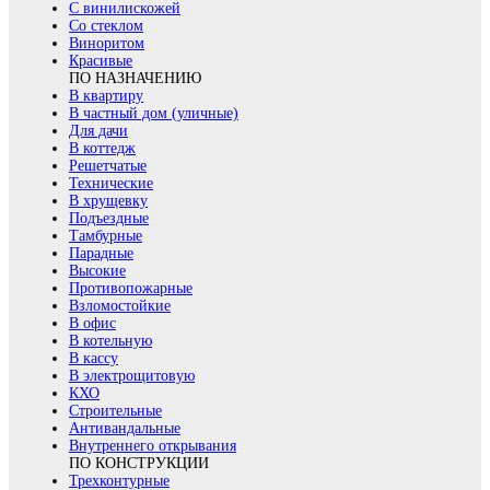
С винилискожей
Со стеклом
Виноритом
Красивые
ПО НАЗНАЧЕНИЮ
В квартиру
В частный дом (уличные)
Для дачи
В коттедж
Решетчатые
Технические
В хрущевку
Подъездные
Тамбурные
Парадные
Высокие
Противопожарные
Взломостойкие
В офис
В котельную
В кассу
В электрощитовую
КХО
Строительные
Антивандальные
Внутреннего открывания
ПО КОНСТРУКЦИИ
Трехконтурные