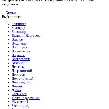
Материалы сайта не относятся к публичной оферте. Все права
защищены.
Химки
Выбор города
Балашиха
Белгород
Бронницы
Великий Новгород
Видное
Владимир
Волгоград
Волоколамск
Воронеж
Воскресенск
Вязники
Дедовск
Дзержинский
Дмитров
Долгопрудный
Домодедово
Донецк
Дубна
Егорьевск
Железнодорожный
Жуковский
Звенигород