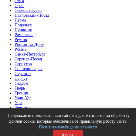
Омск
Орел
Орехово-Зуево
Павловский-Посад
Пермь
Подольск
Пушкино
Раменское
Реутов
Ростов-на-Дону
Рязань
Санкт-Петербург
Сергиев-Посад
Серпухов
Солнечногорск
Ступино
Сургут
Талдом
Тверь
Троицк
Улан-Удэ
Уфа
Фрязино
Химки
Продолжая использовать наш сайт, вы даете согласие на обработку
Челябинск
файлов cookie, которые обеспечивают правильную работу сайта.
Щелково
Политика конфиденциальности
Электрогорск
Электросталь
Принять